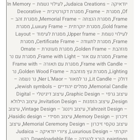
יודאיקה – Judaica Creations
,
לעילוי נשמת – In Memory
Of
,
מסגרת – Frame
,
מסגרת דקורטיבית – Decorative
Frame
,
מסגרת הנצחה – Memorial Frame
,
מסגרת זהב –
Gold frame
,
מסגרת יוקרתית – Luxury Frame
,
מסגרת
לעילוי נשמת – Upper frame
,
מסגרת לעימוד – Layout
Frame
,
מסגרת לתעודה – Certificate Frame
,
מסגרת
מוזהבת – Golden Frame
,
מסגרת מעוטרת – Ornate
Frame
,
מסגרת עם אור – Frame with Light
,
מסגרת עם נר
– Frame with Candle
,
מסגרת עם תאורה – Frame with
Lighting
,
מסגרת עץ מוזהבת – Golden Wood Frame
,
נר
דולק – Lit Candle
,
נר למאור – Ner L’Maor
,
נר נשמה –
Memorial Candle
,
סמלים יהודיים – Jewish symbols
,
עיצוב גרפי – Graphic Design
,
עיצוב דיגיטלי – Digital
Design
,
עיצוב הזמנות – Invitation Design
,
עיצוב הילולא
– Yahrzeit Design
,
עיצוב וינטג' – Vintage Design
,
עיצוב
זיכרון – Memory Design
,
עיצוב חסידי – Hasidic design
,
עיצוב טקסי זיכרון – Memorial Ceremony Design
,
עיצוב
יוקרתי – Luxurious Design
,
ציורי יודאיקה – Judaica
paintings
,
קובץ להורדה – Downloadable File
,
רקע