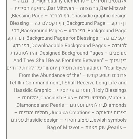
אלמנטים חסידיים – High-quality elements
,
בר מצוה –
Bar Mitzvah
,
בר מצווה – Bar Mitzvah
,
גרפיקה חסידית –
Chassidic graphic design
,
דף לברכה – Blessing Page
,
דף רקע – Background Page
,
דף רקע לברכה – Blessing
Background Page
,
דפי רקע – Background Pages
,
דפי
רקע לברכה – Background Pages for Blessings
,
דפי רקע
להורדה – Downloadable Background Pages
,
דפי רקע
מעוצבים – Designed Background Pages
,
והיו לטוטפות
בין עיניך – "And They Shall Be as Frontlets Between
Your Eyes"
,
ומשפע מצוות תפילין יתמשך עלי להיות לי חיים
ארוכים ושפע קודש – "From the Abundance of the
Tefillin Commandment, I Shall Receive Long Life and
Holy Blessings"
,
חומר גרפי חסידי – Hassidic Graphic
Material
,
חסידיש פלוס – Chasidish Plus
,
יהלומים –
Diamonds
,
יהלומים ופנינים – Diamonds and Pearls
,
יצירות יודאיקה – Judaica Creations
,
סמלים יהודיים –
Jewish symbols
,
עיצוב חסידי – Hasidic design
,
פנינים
– Pearls
,
שק מצוות – Bag of Mitzvot