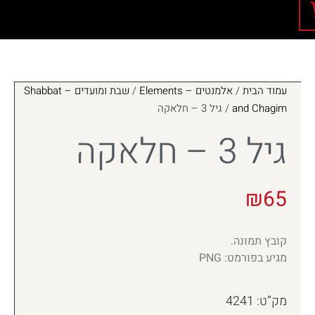
עמוד הבית
/
אלמנטים – Elements
/
שבת ומועדים – Shabbat
and Chagim
/ גיל 3 – חלאקה
גיל 3 – חלאקה
₪
65
קובץ תמונה.
מגיע בפורמט: PNG
מק”ט: 4241