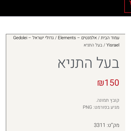
עמוד הבית
/
אלמנטים – Elements
/
גדולי ישראל – Gedolei
Yisrael
/ בעל התניא
בעל התניא
₪
150
קובץ תמונה.
מגיע בפורמט: PNG
מק”ט: 3311