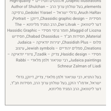
Graphic illustrations
,
אלמנטים חסידיים – High-quality
elements
,
בעל שולחן ערוך הרב – Author of Shulchan
Aruch HaRav
,
גדולי ישראל – Gedolei Yisrael
,
גרפיקה
חסידית – Chassidic graphic design
,
דיוקן – Portrait
,
דער ליטוואק – Der Litvak
,
הרב המגיד מליוזנא – The
Maggid of Liozna
,
חומר גרפי חסידי – Hassidic Graphic
Material
,
חסידות חב''ד – Chabad Chassidus
,
חסידיש
פלוס – Chasidish Plus
,
יצירות יודאיקה – Judaica
Creations
,
סמלים יהודיים – Jewish symbols
,
עיצוב
חסידי – Hasidic design
,
צדיק – Tzadik
,
ציורי יודאיקה –
Judaica paintings
,
רבי שניאור זלמן מלאדי – Rabbi
Schneur Zalman of Liadi
בעל התניא, רבי שניאור זלמן מלאדי, צדיק, דיוקן, גדולי
ישראל, אדמו”ר הזקן, בעל שולחן ערוך הרב, חסידות חב”ד,
דער ליטוואק, הרב המגיד מליוזנא,