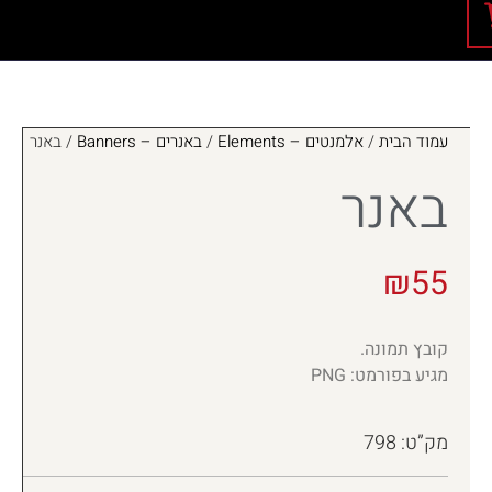
עמוד הבית
/
אלמנטים – Elements
/
באנרים – Banners
/ באנר
באנר
₪
55
קובץ תמונה.
מגיע בפורמט: PNG
מק”ט: 798