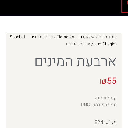
עמוד הבית
/
אלמנטים – Elements
/
שבת ומועדים – Shabbat
and Chagim
/ ארבעת המינים
ארבעת המינים
₪
55
קובץ תמונה.
מגיע בפורמט: PNG
מק”ט: 824