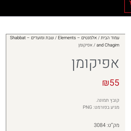
עמוד הבית
/
אלמנטים – Elements
/
שבת ומועדים – Shabbat
and Chagim
/ אפיקומן
אפיקומן
₪
55
קובץ תמונה.
מגיע בפורמט: PNG
מק”ט: 3084