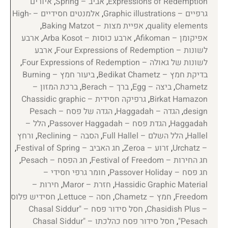
Expressions of Redemption
,
אביב – Spring
,
איורים
גרפיים – Graphic illustrations
,
אלמנטים חסידיים – High-
quality elements
,
אפיית מצות – Baking Matzot
,
אפיקומן – Afikoman
,
ארבע כוסות – Arba Kosot
,
ארבע
לשונות – Four Expressions of Redemption
,
ארבע
לשונות של גאולה – Four Expressions of Redemption
,
בדיקת חמץ – Bedikat Chametz
,
ביעור חמץ – Burning
Chametz
,
ביצה – Egg
,
ברך – Berach
,
ברכת המזון –
Birkat Hamazon
,
גרפיקה חסידית – Chassidic graphic
design
,
הגדה – Haggadah
,
הגדה של פסח – Pesach
Haggadah
,
הגדת פסח – Passover Haggadah
,
הלל –
Hallel
,
הלל השלם – Full Hallel
,
הסבה – Reclining
,
ורחץ
– Urchatz
,
זרוע – Zeroa
,
חג האביב – Festival of Spring
,
חג החירות – Festival of Freedom
,
חג הפסח – Pesach
,
חג פסח – Passover Holiday
,
חומר גרפי חסידי –
Hassidic Graphic Material
,
חזרת – Maror
,
חירות –
Freedom
,
חמץ – Chametz
,
חסה – Lettuce
,
חסידיש פלוס
– Chasidish Plus
,
חסל סידור פסח – "Chasal Siddur
Pesach"
,
חסל סידור פסח כהלכתו – "Chasal Siddur