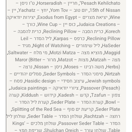
Pesach Kehilchato"
,
חריין – Horseradish
,
ט"ו ניסן –
15th of Nissan
,
יום טוב – Yom Tov
,
יחץ – Yachatz
,
יין –
Wine
,
יציאת מצרים – Exodus from Egypt
,
יצירות יודאיקה
– Judaica Creations
,
כוס יין – Wine Cup
,
כורך –
Korech
,
כרית הסבה – Reclining Pillow
,
כרית להסבה –
Reclining Pillow
,
כרפס – Karpas
,
ליל הסדר – Leil
HaSeder
,
ליל שימורים – Night of Watching
,
מגיד –
Maggid
,
מוציא מצה – Motzi Matza
,
מי מלח – Saltwater
,
מצה – Matzah
,
מצות – Matzot
,
מרור – Maror (Bitter
Herbs)
,
משה רבינו – Moses
,
ניסן – Nissan
,
נרצה –
Nirtzah
,
סימני הסדר – Seder Symbols
,
סמלים יהודיים –
Jewish symbols
,
עיצוב חסידי – Hasidic design
,
פסח –
Passover (Pesach)
,
ציורי יודאיקה – Judaica paintings
,
צפון – Tzafun
,
קדש – Kadesh
,
קידוש – Kiddush
,
קערה
– Bowl
,
קערת הסדר – Seder Plate
,
קערת ליל הסדר –
Seder Plate
,
קריעת ים סוף – Splitting of the Red Sea
,
רחצה – Rachtzah
,
שולחן הסדר – Seder Table
,
שולחן ליל
הסדר – Passover Seder Table
,
שולחן מלכים – Kings’
Table
,
שולחן עורך – Shulchan Oreich
,
שריפת חמץ –