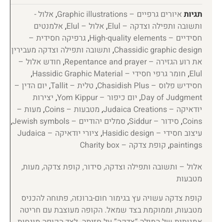
תגיות
איורים גרפיים – Graphic illustrations
,
אלול -
ותשובה ותפילה וצדקה – Elul
,
אלול – Elul
,
אלמנטים
חסידיים – High-quality elements
,
גרפיקה חסידית –
Chassidic graphic design
,
ותשובה ותפילה וצדקה מעבירין
את רוע הגזירה – Repentance and prayer
,
חודש אלול –
Elul
,
חומר גרפי חסידי – Hassidic Graphic Material
,
חסידיש פלוס – Chasidish Plus
,
טלית – Tallit
,
יום הדין –
Day of Judgment
,
יום כיפור – Yom Kippur
,
יצירות
יודאיקה – Judaica Creations
,
מטבעות – Coins
,
מעות –
Coins
,
סידור – Siddur
,
סמלים יהודיים – Jewish symbols
,
עיצוב חסידי – Hasidic design
,
ציורי יודאיקה – Judaica
paintings
,
קופת צדקה – Charity box
אלול – ותשובה ותפילה וצדקה, סידור, קופת צדקה, מעות,
מטבעות
קופת צדקה עשויה עץ בגימור חום-ברונזה, פתוחה להכניס
מטבעות, וממוקמת בצד שמאל. הקופה מעוצבת עם חריטה
אמנותית של המילה “צדקה” על חזיתה. לצד הקופה מונחות