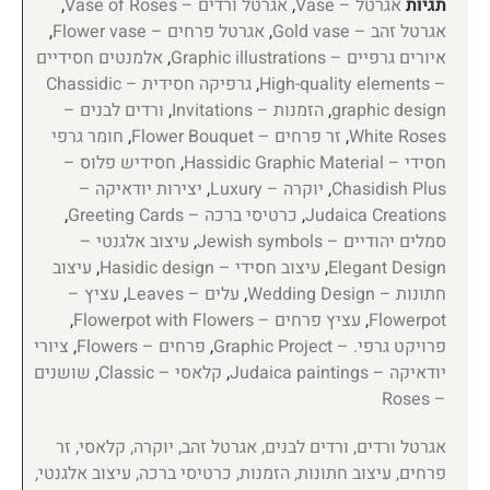
תגיות
אגרטל – Vase
,
אגרטל ורדים – Vase of Roses
,
אגרטל זהב – Gold vase
,
אגרטל פרחים – Flower vase
,
איורים גרפיים – Graphic illustrations
,
אלמנטים חסידיים
– High-quality elements
,
גרפיקה חסידית – Chassidic
graphic design
,
הזמנות – Invitations
,
ורדים לבנים –
White Roses
,
זר פרחים – Flower Bouquet
,
חומר גרפי
חסידי – Hassidic Graphic Material
,
חסידיש פלוס –
Chasidish Plus
,
יוקרה – Luxury
,
יצירות יודאיקה –
Judaica Creations
,
כרטיסי ברכה – Greeting Cards
,
סמלים יהודיים – Jewish symbols
,
עיצוב אלגנטי –
Elegant Design
,
עיצוב חסידי – Hasidic design
,
עיצוב
חתונות – Wedding Design
,
עלים – Leaves
,
עציץ –
Flowerpot
,
עציץ פרחים – Flowerpot with Flowers
,
פרויקט גרפי. – Graphic Project
,
פרחים – Flowers
,
ציורי
יודאיקה – Judaica paintings
,
קלאסי – Classic
,
שושנים
– Roses
אגרטל ורדים, ורדים לבנים, אגרטל זהב, יוקרה, קלאסי, זר
פרחים, עיצוב חתונות, הזמנות, כרטיסי ברכה, עיצוב אלגנטי,