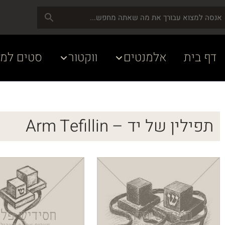
דף בית
אלמנטים
ווקטור
סטים למע
תפילין של יד – Arm Tefillin