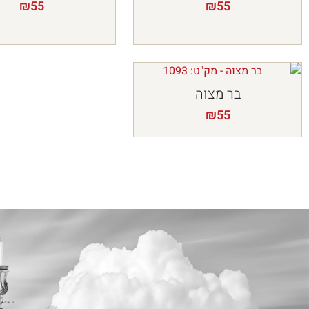
₪
55
₪
55
בר מצוה
₪
55