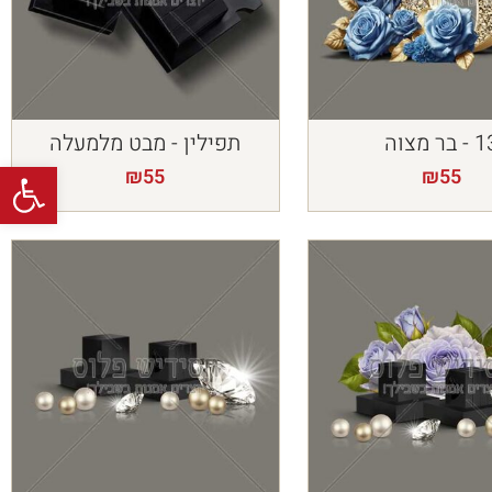
 בר מצוה
תפילין - מבט מלמעלה
פתח
₪
55
₪
55