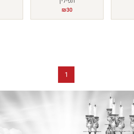
תפילין
₪
30
1