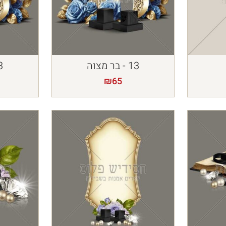
13 - בר מצוה
13 -
₪
65