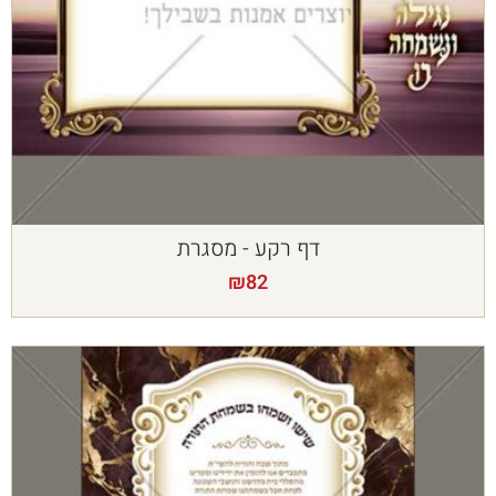
דף רקע - מסגרת
₪
82