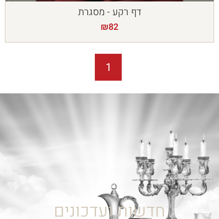
דף רקע - מסגרת
₪
82
1
חדשות ועדכונים