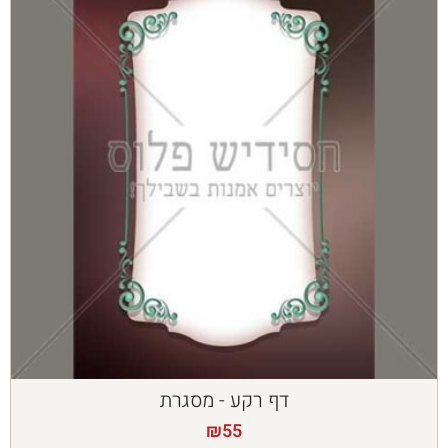
דף רקע - מסגרת
₪
55