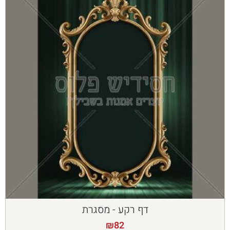
דף רקע - מסגרת
₪
82