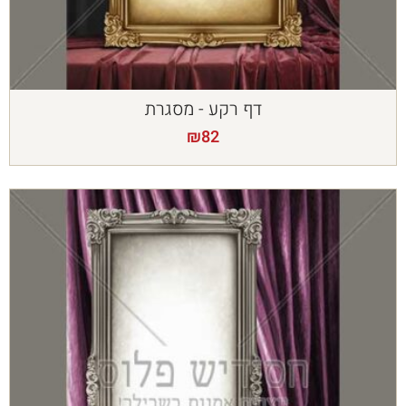
דף רקע - מסגרת
₪
82