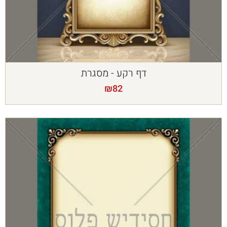
דף רקע - מסגרת
₪
82