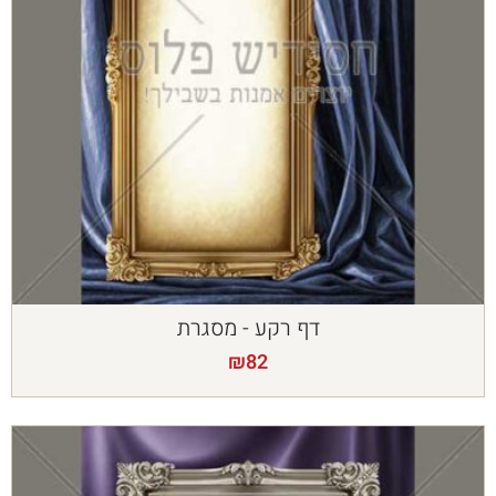
דף רקע - מסגרת
₪
82