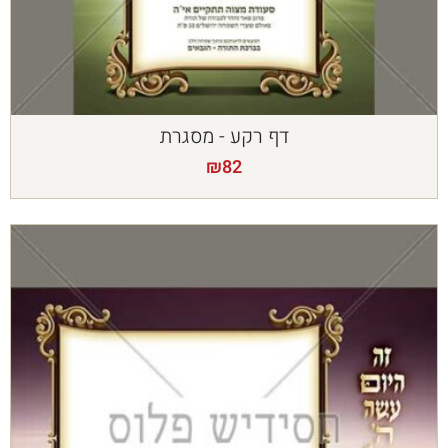
דף רקע - מסגרת
₪
82