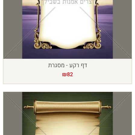
דף רקע - מסגרת
₪
82