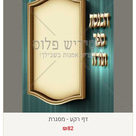
דף רקע - מסגרת
₪
82