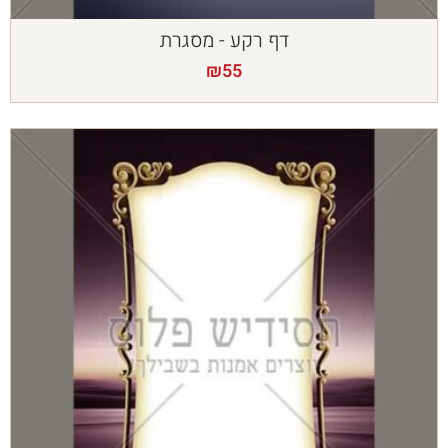
דף רקע - מסגרת
₪
55