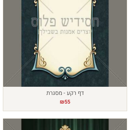
דף רקע - מסגרת
₪
55