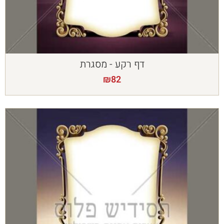
דף רקע - מסגרת
₪
82