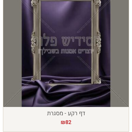
דף רקע - מסגרת
₪
82