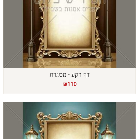
דף רקע - מסגרת
₪
110