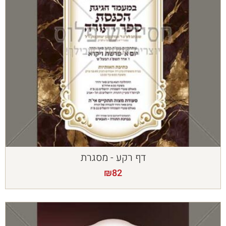
דף רקע - מסגרת
₪
82