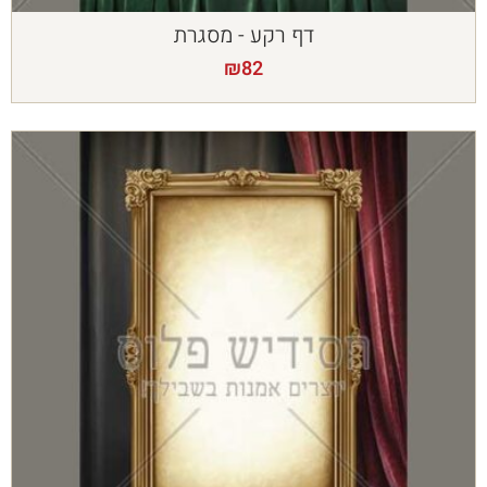
דף רקע - מסגרת
₪
82