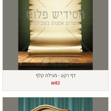
דף רקע - מגילת קלף
₪
82