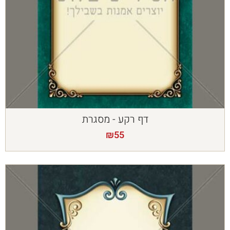
דף רקע - מסגרת
₪
55