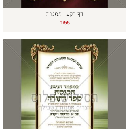
דף רקע - מסגרת
₪
55