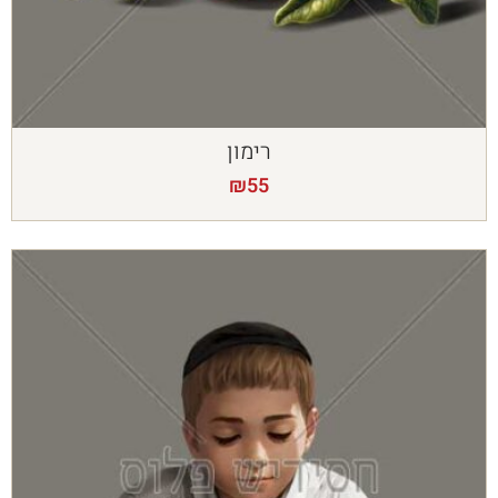
רימון
₪
55