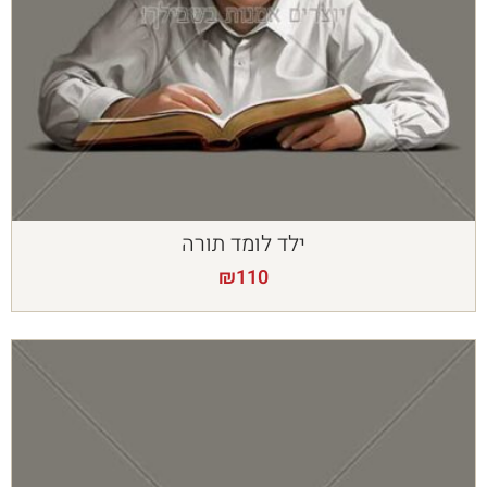
ילד לומד תורה
₪
110