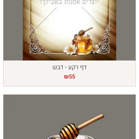
דף רקע - דבש
₪
55