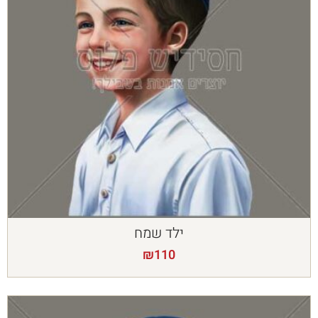
ילד שמח
₪
110