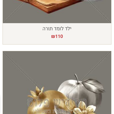
ילד לומד תורה
₪
110