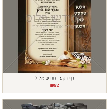
דף רקע - חודש אלול
₪
82