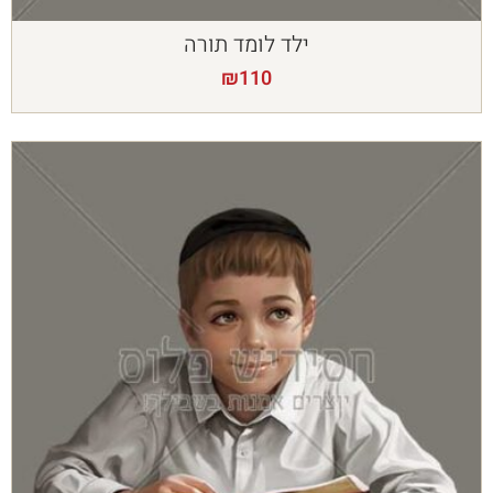
ילד לומד תורה
₪
110