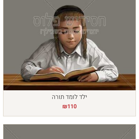
ילד לומד תורה
₪
110