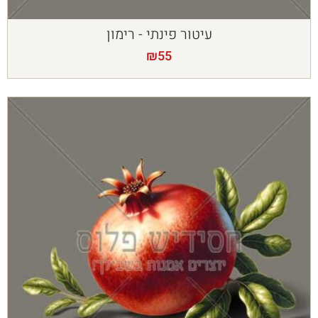
עיטור פינתי - רימון
₪
55