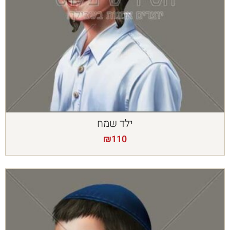
ילד שמח
₪
110