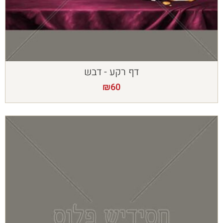
דף רקע - דבש
₪
60