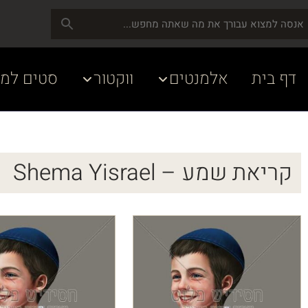
דף בית
אלמנטים
ווקטור
סטים למע
קריאת שמע – Shema Yisrael