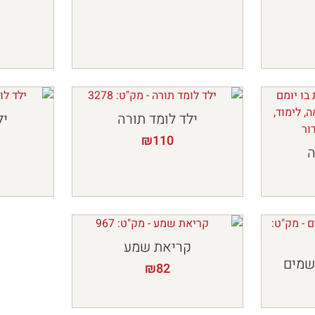
ילד לומד תורה
יל
₪
110
ה
קריאת שמע
לשמים
₪
82