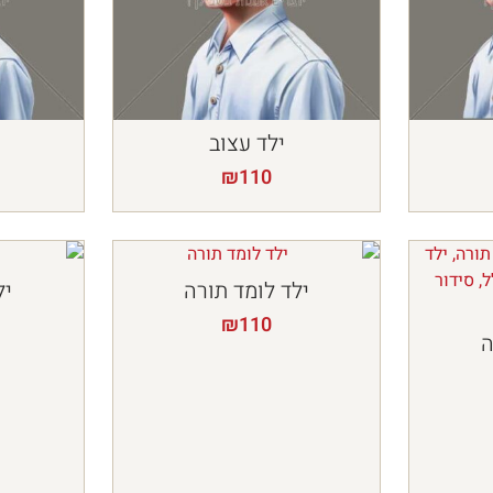
ילד עצוב
₪
110
ילד לומד תורה
יל
₪
110
ה