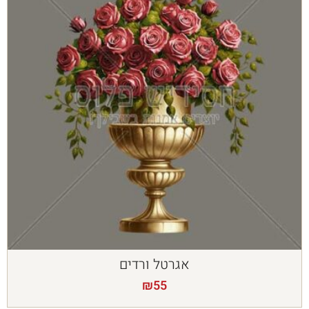
אגרטל ורדים
₪
55