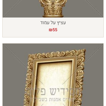
עציץ על עמוד
₪
55