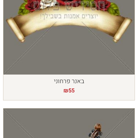
באנר פרחוני
₪
55