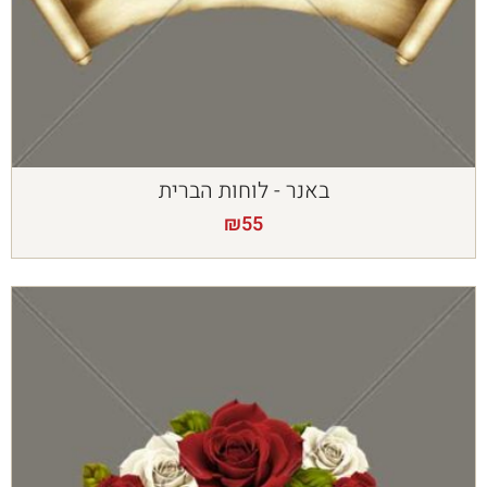
באנר - לוחות הברית
₪
55