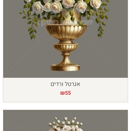
אגרטל ורדים
₪
55