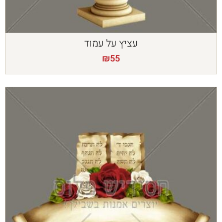
עציץ על עמוד
₪
55