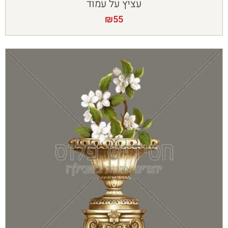
עציץ על עמוד
₪
55