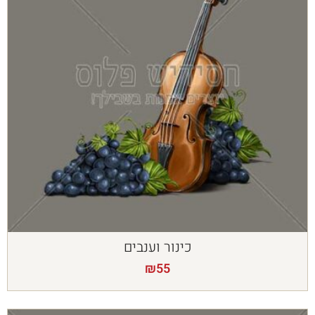
כינור וענבים
₪
55