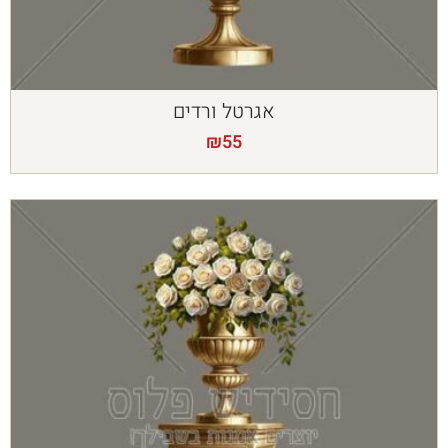
אגרטל ורדים
₪
55