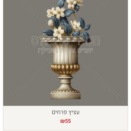
עציץ פרחים
₪
55