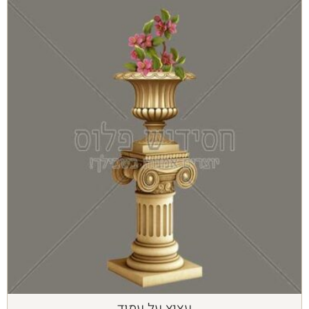
עציץ על עמוד