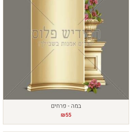
במה - פרחים
₪
55