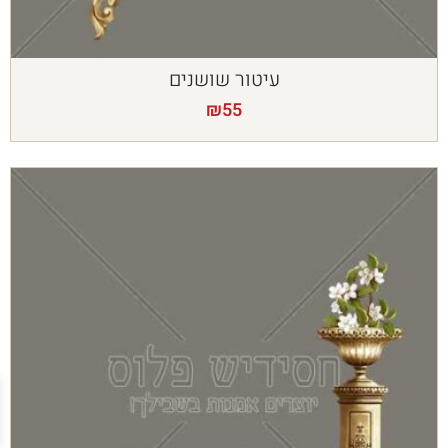
עיטור שושנים
₪
55