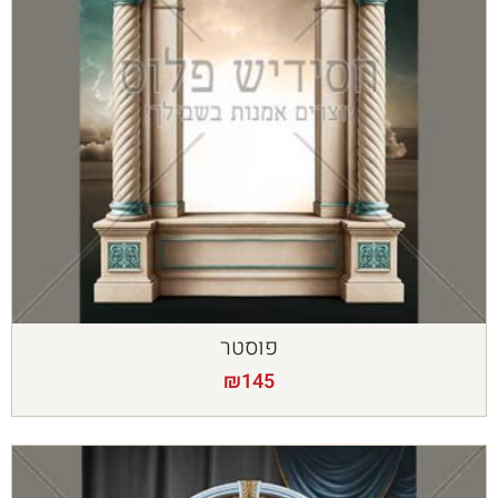
פוסטר
₪
145