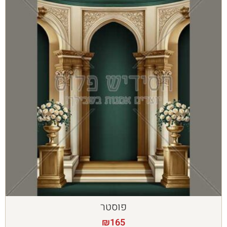
פוסטר
₪
165