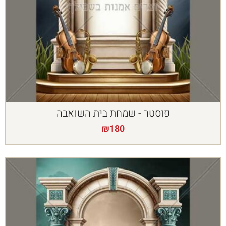
פוסטר - שמחת בית השואבה
₪
180