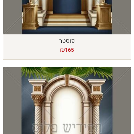
פוסטר
₪
165