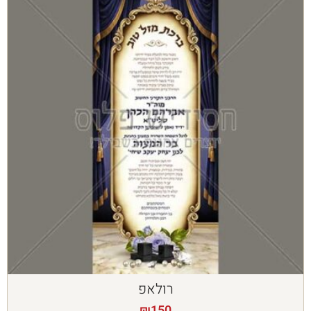
רולאפ
₪
150