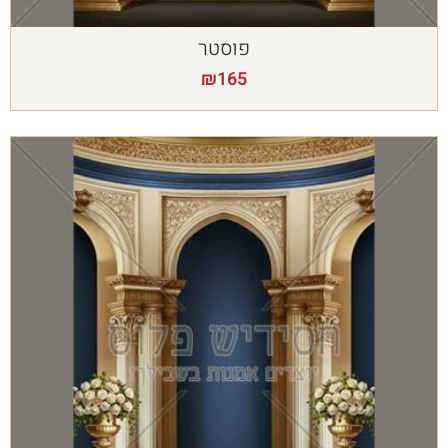
פוסטר
₪
165