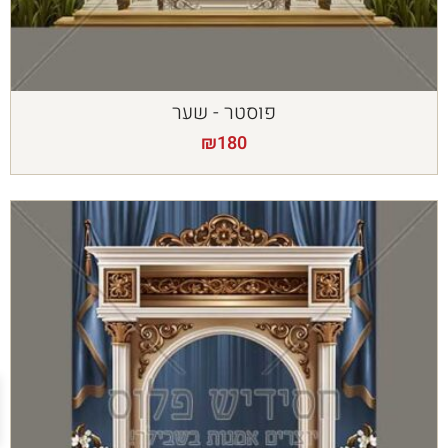
פוסטר - שער
₪
180