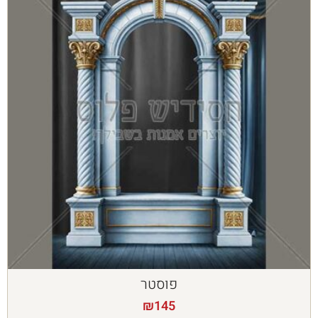
פוסטר
₪
145