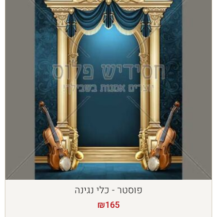
פוסטר - כלי נגינה
₪
165