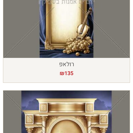
רולאפ
₪
135