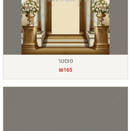
פוסטר
₪
165