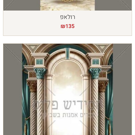
רולאפ
₪
135