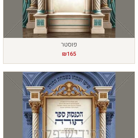
פוסטר
₪
165