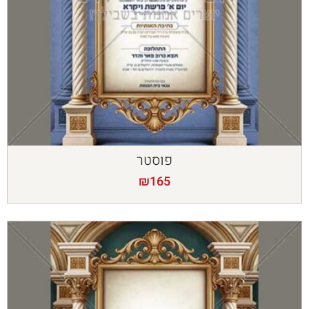
פוסטר
₪
165