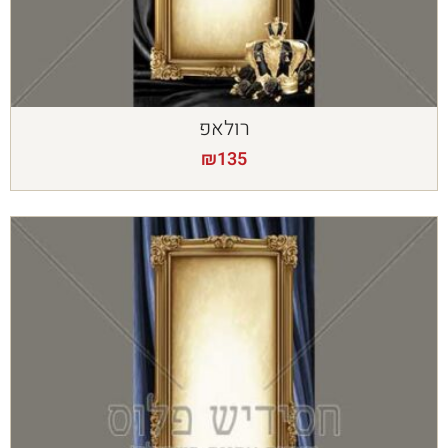
רולאפ
₪
135