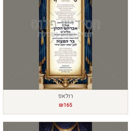
רולאפ
₪
165