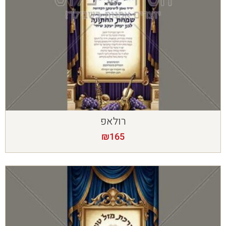
רולאפ
₪
165