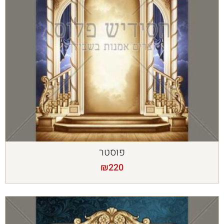
פוסטר
₪
220