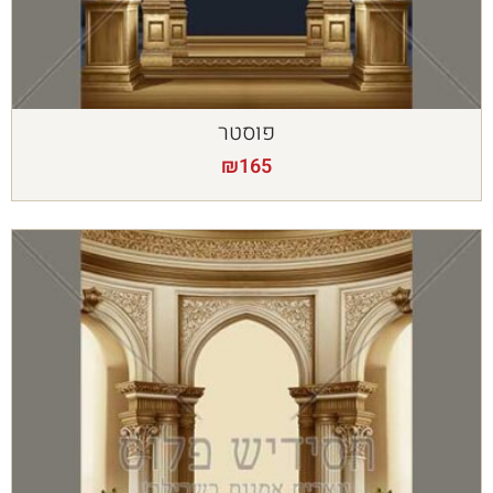
פוסטר
₪
165