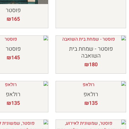
פוסטר
₪
165
פוסטר - שמחת בית
פוסטר
השואבה
₪
145
₪
180
רולאפ
רולאפ
₪
135
₪
135