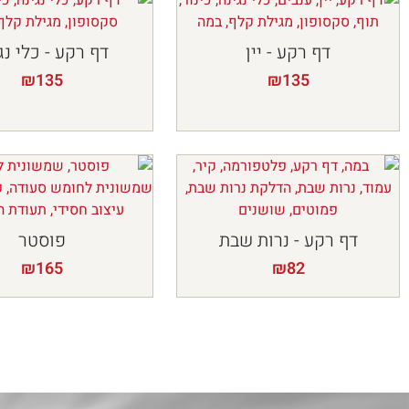
דף רקע - יין
דף רקע - כלי נג
₪
135
₪
135
דף רקע - נרות שבת
פוסטר
₪
165
₪
82