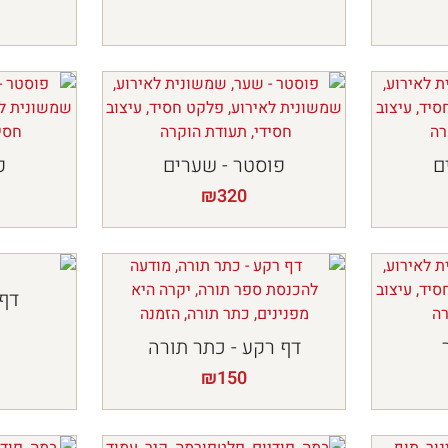
ם
פוסטר - שערים
פ
₪
320
דף 
דף רקע - כתר תורה
₪
150