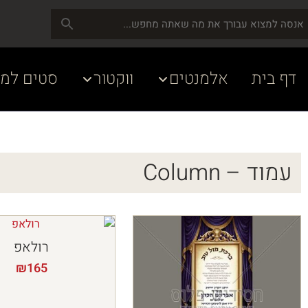
דף בית
אלמנטים
ווקטור
סטים למע
עמוד – Column
רולאפ
₪
165