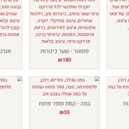
פוסטר - שער כינורות
אגרטל
₪
180
וח
במה - קסת וספר פתוח
₪
55