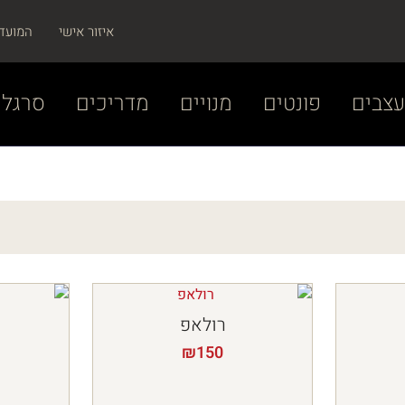
איזור אישי
המועד
צבים
פונטים
מנויים
מדריכים
סרגל 
רולאפ
₪
150