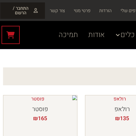
התחבר /
פים שלי
הורדות
פרטי מנוי
צור קשר
הרשם
כלים
אודות
תמיכה
רולאפ
פוסטר
₪
165
₪
135