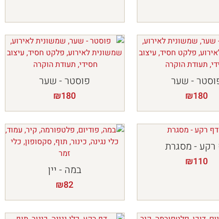
וסטר - שער
פוסטר - שער
₪
180
₪
180
רקע - מסגרת
₪
110
במה - יין
₪
82