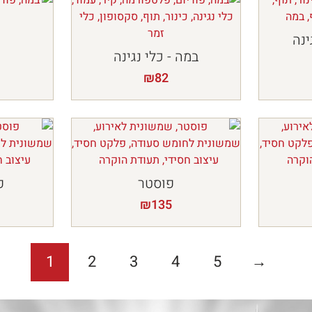
ינה
במה - כלי נגינה
₪
82
פוסטר
פ
₪
135
1
2
3
4
5
→