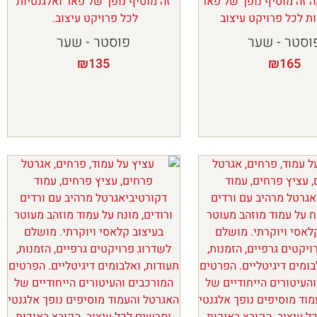
וסטר - שער
פוסטר - שער
₪
135
₪
165