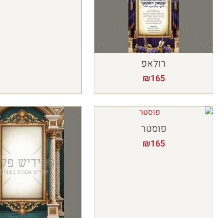
רולאפ
₪
165
פוסטר
₪
165