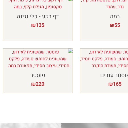
במה
דף רקע - כלי נגינה
₪
135
₪
55
וסטר ענבים
פוסטר
₪
220
₪
165