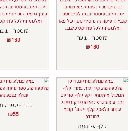
פוסטר - שער
פוסטר - שער
₪
180
₪
180
במה - ספר פת
₪
55
קלף על במה