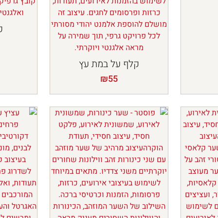
פ
קלף על במת עץ
₪
55