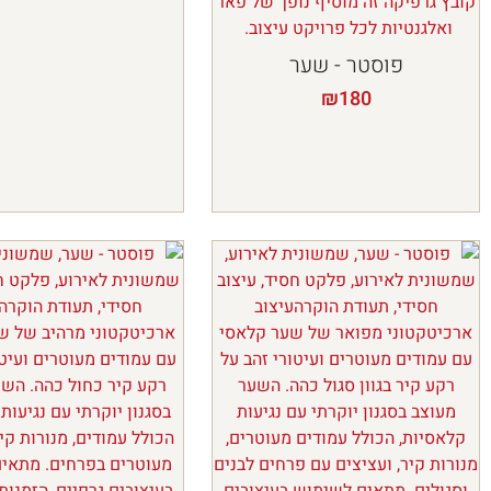
פוסטר - שער
₪
180