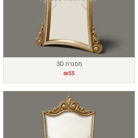
מסגרת 3D
₪
55