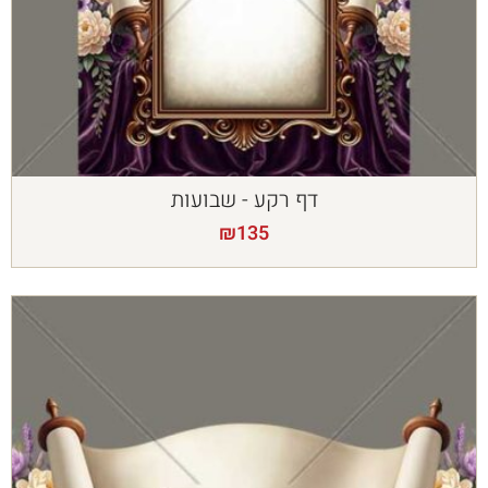
דף רקע - שבועות
₪
135