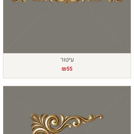
עיטור
₪
55