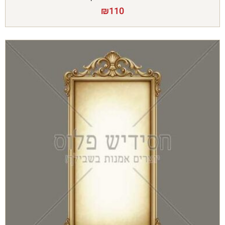
₪
110