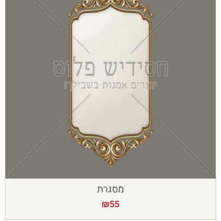
מסגרת
₪
55