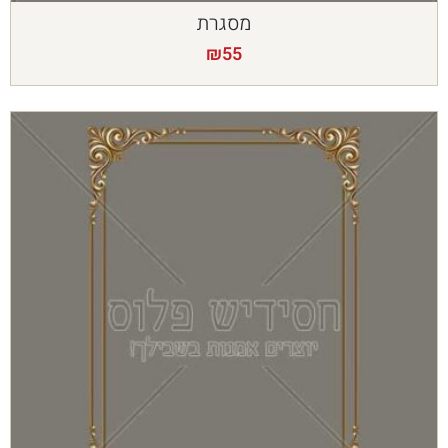
מסגרת
₪
55