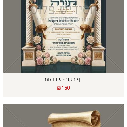
דף רקע - שבועות
₪
150