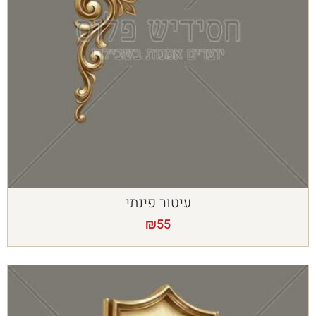
עיטור פינתי
₪
55