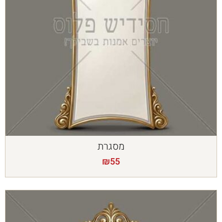
מסגרת
₪
55