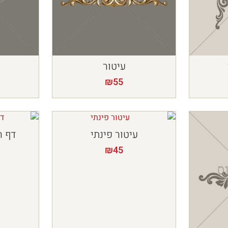
עיטור
ע
₪
55
עיטור פינתי
דף ר
₪
45