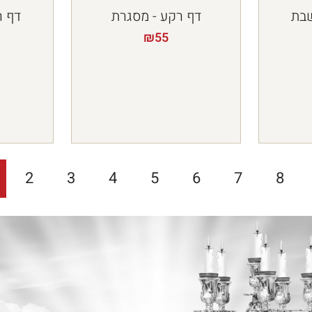
שבת
דף רקע - מסגרת
דף ר
₪
55
2
3
4
5
6
7
8