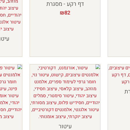
דף רקע - מסגרת
₪
82
עיטו
רת
עיטור
ע