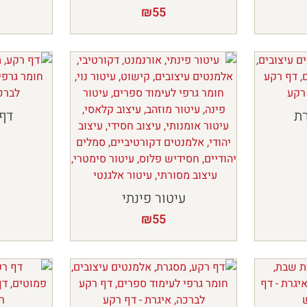
₪
55
רת
דף 
עיטור פינתי
₪
55