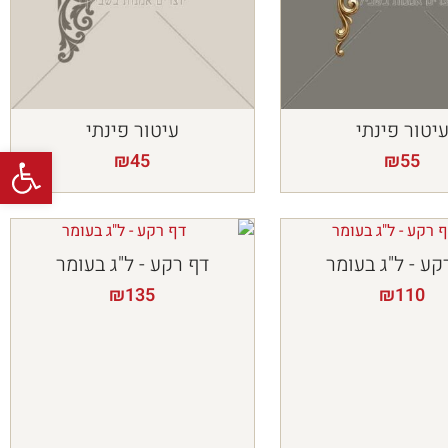
יטור פינתי
עיטור פינתי
פתח
₪
45
₪
55
קע - ל"ג בעומר
דף רקע - ל"ג בעומר
₪
135
₪
110