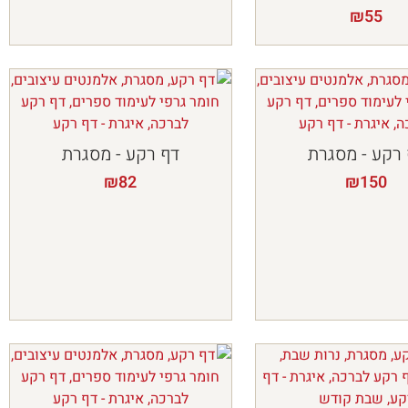
₪
55
רקע - מסגרת
דף רקע - מסגרת
₪
82
₪
150