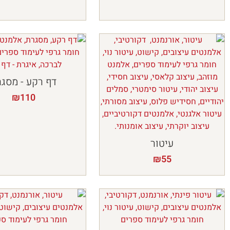
דף רקע - מסג
₪
110
עיטור
₪
55