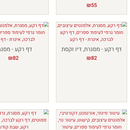
₪
55
דף רקע - מסגרת, דיו וקסת
דף רקע - מסג
₪
82
₪
82