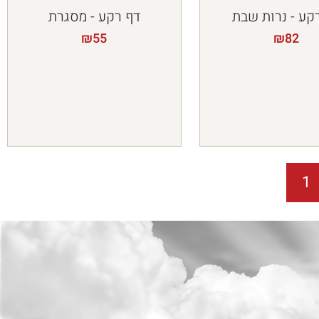
קע - נרות שבת
דף רקע - מסגרת
₪
55
₪
82
1