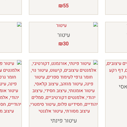
₪
55
עיטור
ע
₪
30
סי
עיטור פינתי
ע