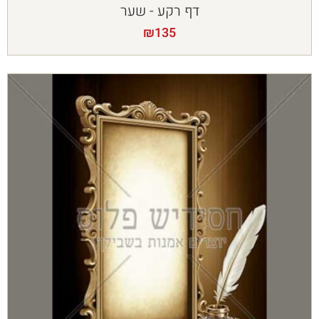
דף רקע - שער
₪
135