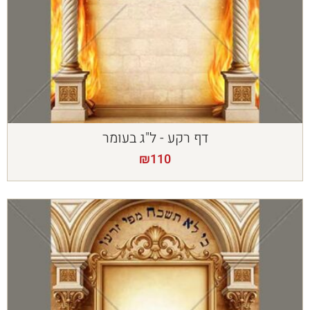
דף רקע - ל"ג בעומר
₪
110