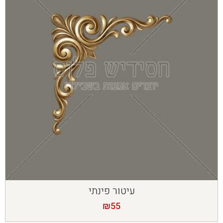
עיטור פינתי
₪
55