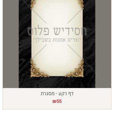
דף רקע - מסגרת
₪
55