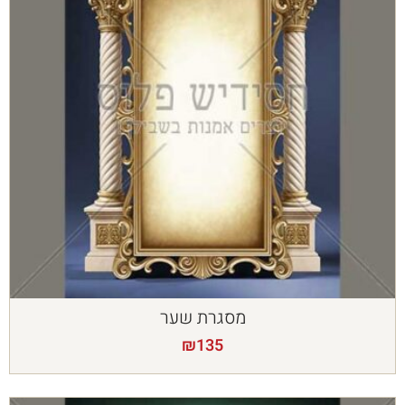
מסגרת שער
₪
135