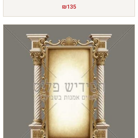
₪
135