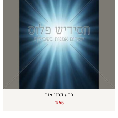
רקע קרני אור
₪
55