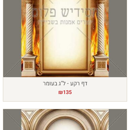
דף רקע - ל"ג בעומר
₪
135