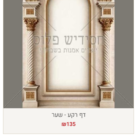
דף רקע - שער
₪
135