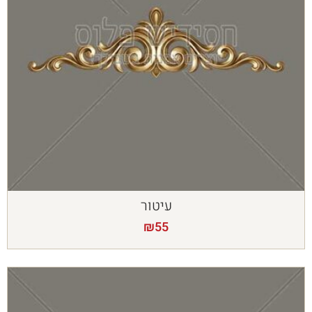
עיטור
₪
55