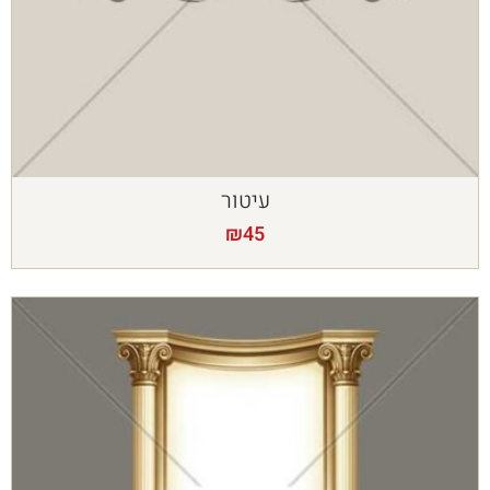
עיטור
₪
45