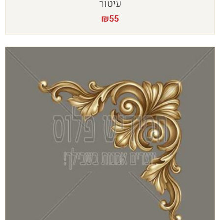
עיטור
₪
55