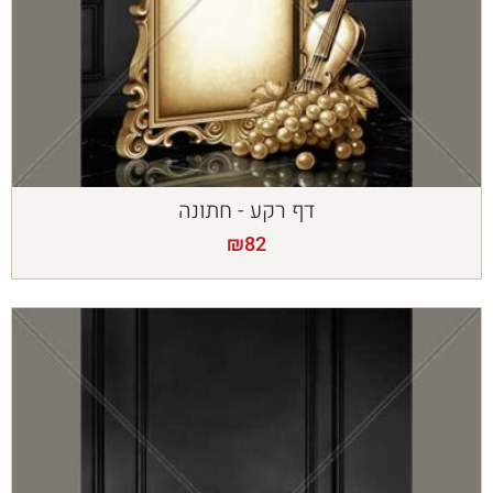
דף רקע - חתונה
₪
82