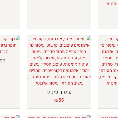
ק
דף 
עיטור פינתי
₪
55