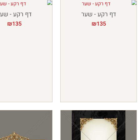
דף רקע - שער
דף רקע - שע
₪
135
₪
135