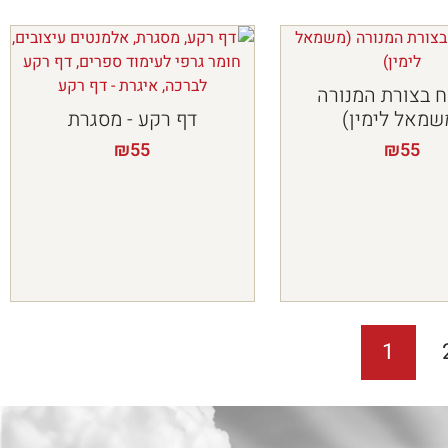
 בצורת המנורה
שמאל לימין)
דף רקע - מסגרת
₪
55
₪
55
1