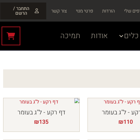
התחבר /
פים שלי
הורדות
פרטי מנוי
צור קשר
הרשם
כלים
אודות
תמיכה
קע - ל"ג בעומר
דף רקע - ל"ג בעומר
₪
135
₪
110