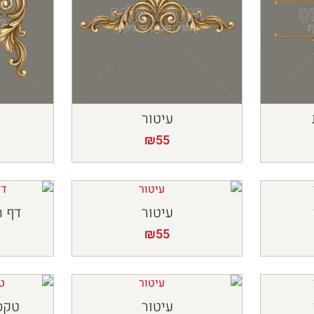
עיטור
ע
₪
55
עיטור
דף ר
₪
55
עיטור
טקס