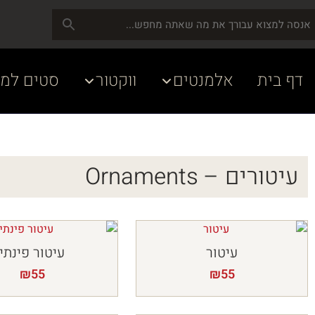
דף בית
אלמנטים
ווקטור
סטים למע
עיטורים – Ornaments
עיטור
עיטור פינתי
₪
55
₪
55