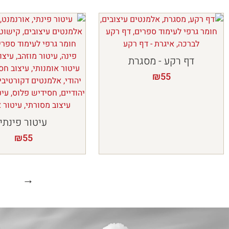
דף רקע - מסגרת
₪
55
עיטור פינתי
₪
55
9
→