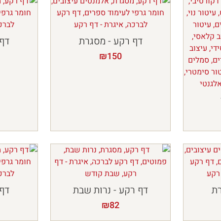
דף רקע - מסגרת
דף 
₪
150
רת
דף רקע - נרות שבת
דף 
₪
82