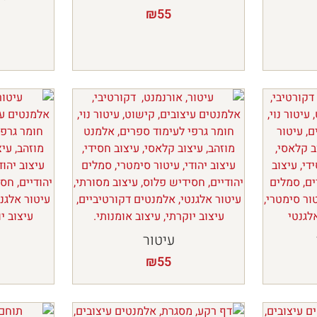
₪
55
עיטור
₪
55