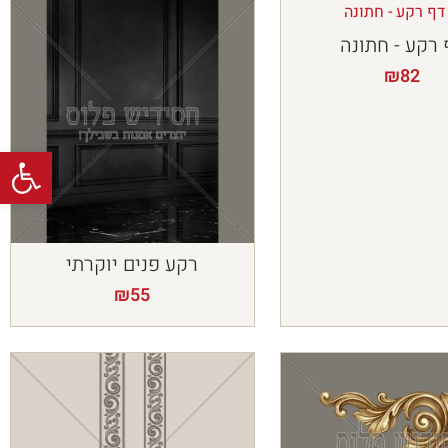
 רקע - חתונה
₪
82
פתח
רקע פנים יוקרתי
₪
55