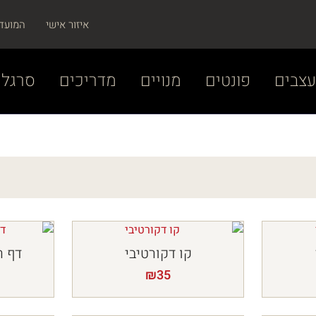
איזור אישי
המועד
צבים
פונטים
מנויים
מדריכים
סרגל 
קו דקורטיבי
דף ר
₪
35