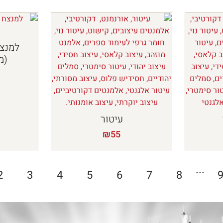
למנצח
(מ
עיטור
₪
55
...
2
3
4
5
6
7
8