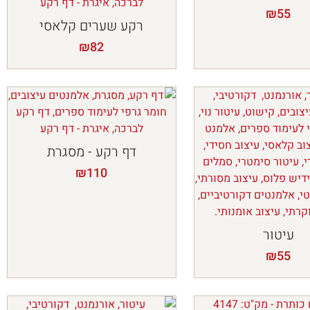
₪
55
רקע שערים קלאסי
₪
82
דף רקע - מסגרת
₪
110
עיטור
₪
55