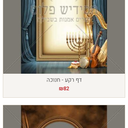
דף רקע - חנוכה
₪
82