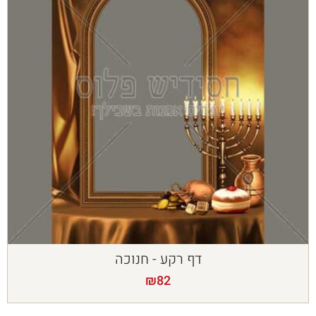
דף רקע - חנוכה
₪
82