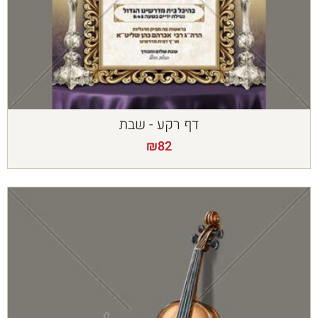
דף רקע - שבת
₪
82