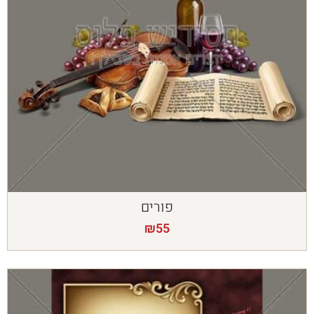
פורים
₪
55