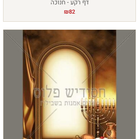
דף רקע - חנוכה
₪
82