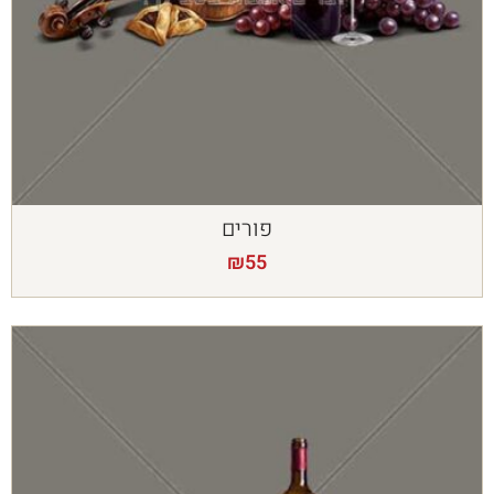
פורים
₪
55