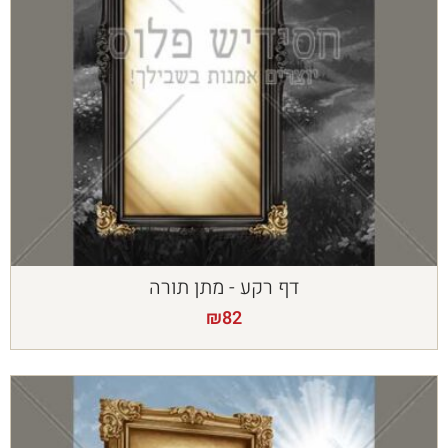
דף רקע - מתן תורה
₪
82