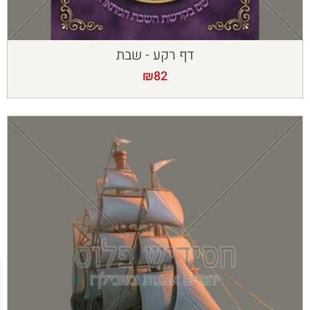
דף רקע - שבת
₪
82