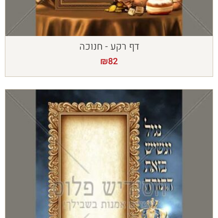
דף רקע - חנוכה
₪
82