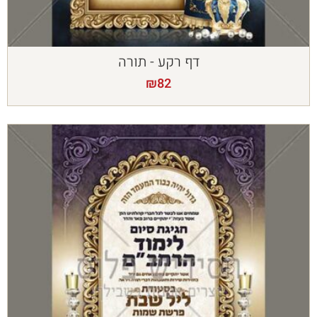
דף רקע - תורה
₪
82