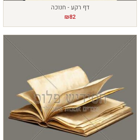
דף רקע - חנוכה
₪
82