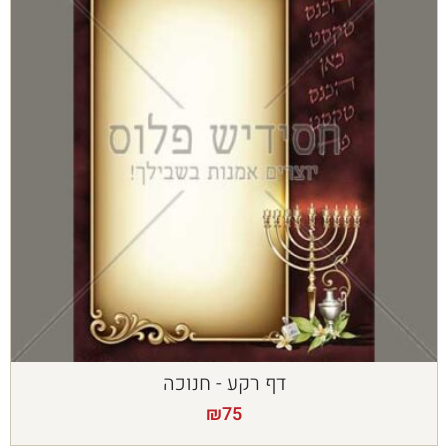
דף רקע - חנוכה
₪
75