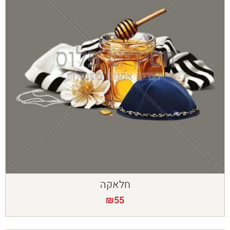
חלאקה
₪
55