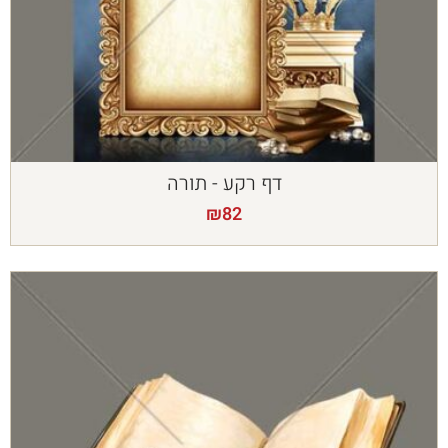
דף רקע - תורה
₪
82