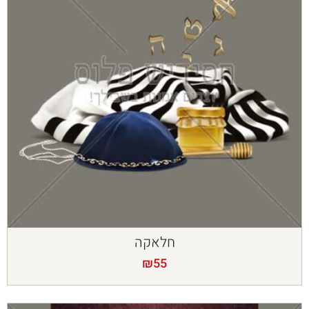
חלאקה
₪
55