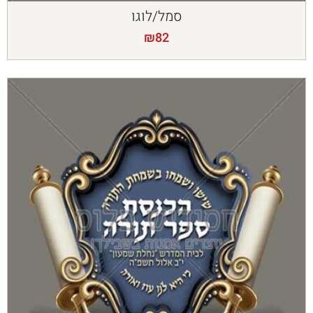
סמל/לוגו
₪
82