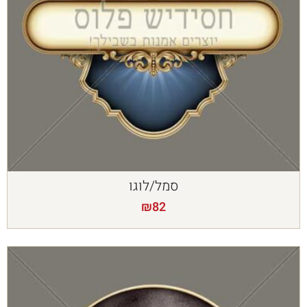
סמל/לוגו
₪
82