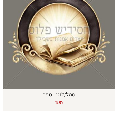
סמל/לוגו - ספר
₪
82