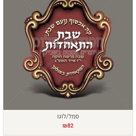
סמל/לוגו
₪
82