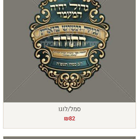
סמל/לוגו
₪
82