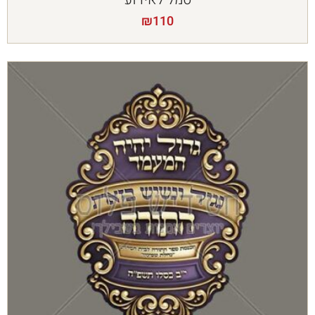
₪
110