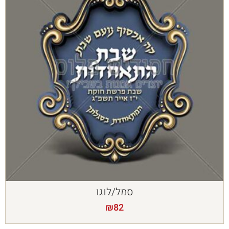
סמל/לוגו
₪
82