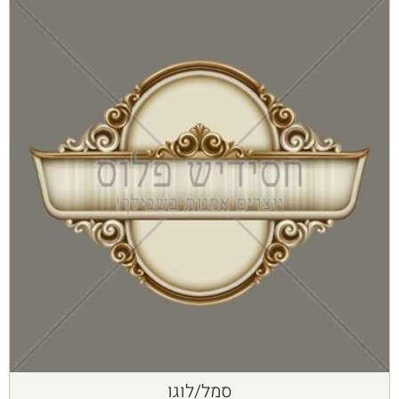
סמל/לוגו