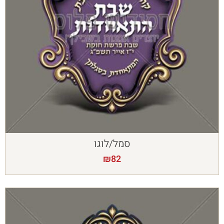
סמל/לוגו
₪
82