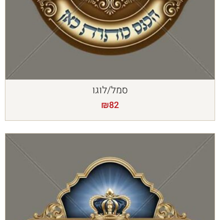
סמל/לוגו
₪
82