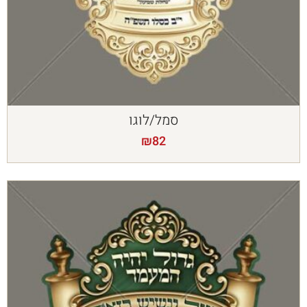
סמל/לוגו
₪
82