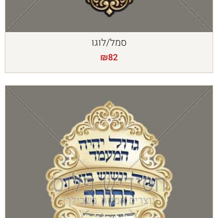
סמל/לוגו
₪
82