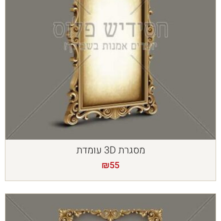
מסגרת 3D עומדת
₪
55