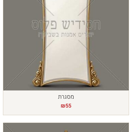
מסגרת
₪
55