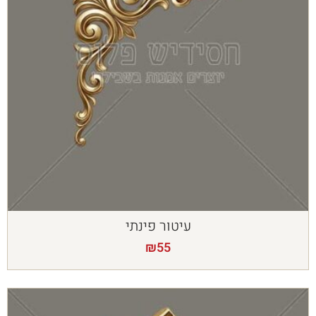
עיטור פינתי
₪
55