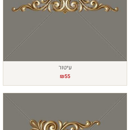
עיטור
₪
55