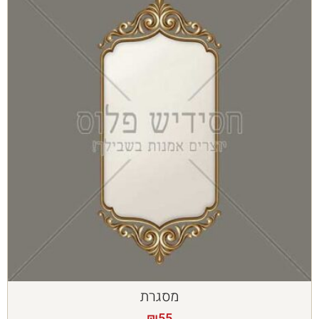
מסגרת
₪
55