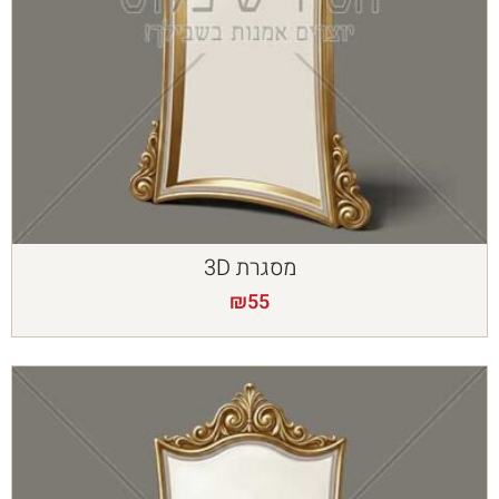
מסגרת 3D
₪
55