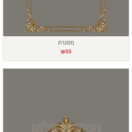
מסגרת
₪
55