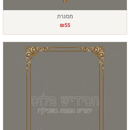
מסגרת
₪
55