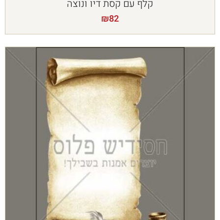
קלף עם קסת דיו ונוצה
₪
82