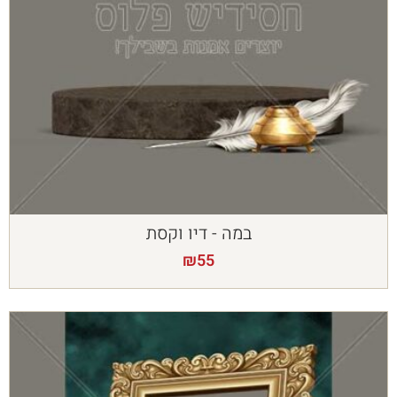
במה - דיו וקסת
₪
55