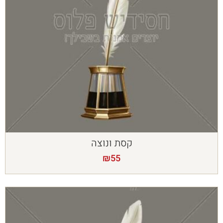
קסת ונוצה
₪
55