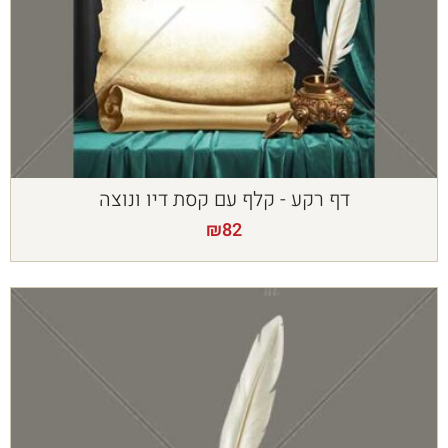
דף רקע - קלף עם קסת דיו ונוצה
₪
82