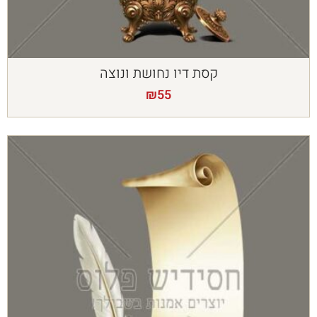
קסת דיו נחושת ונוצה
₪
55