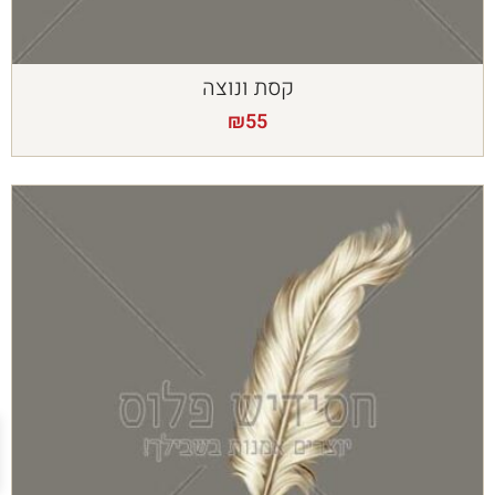
קסת ונוצה
₪
55