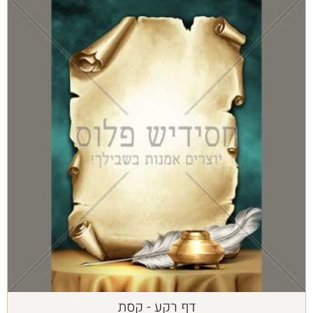
דף רקע - קסת