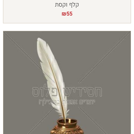
קלף וקסת
₪
55