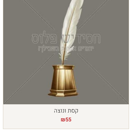
קסת ונוצה
₪
55