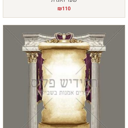
₪
110