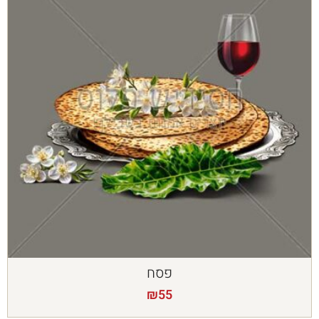
פסח
₪
55