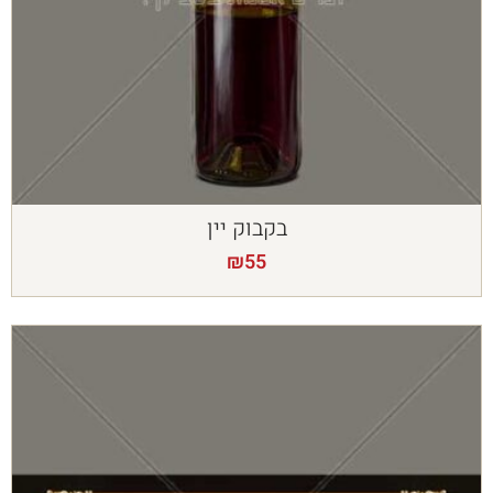
בקבוק יין
₪
55