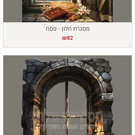
מסגרת חלון - פסח
₪
82