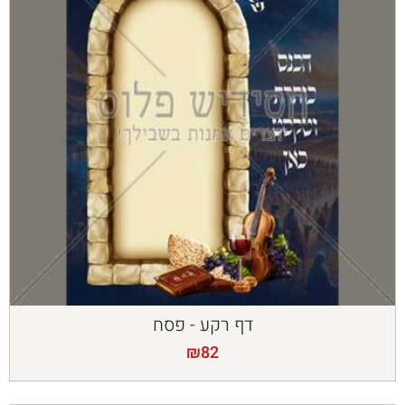
דף רקע - פסח
₪
82