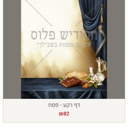
דף רקע - פסח
₪
82