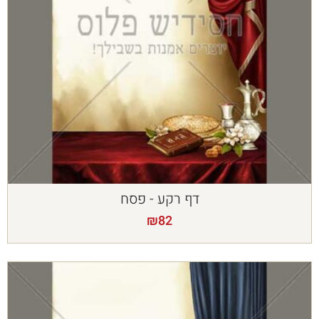
דף רקע - פסח
₪
82