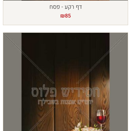
דף רקע - פסח
₪
85