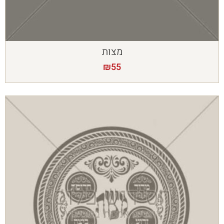
מצות
₪
55