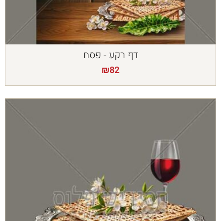
דף רקע - פסח
₪
82