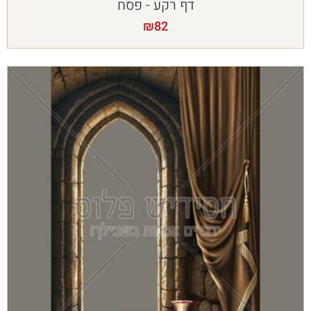
דף רקע - פסח
₪
82