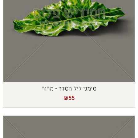
סימני ליל הסדר - מרור
₪
55