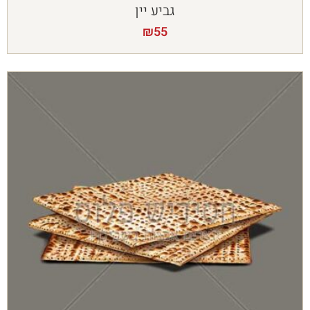
גביע יין
₪
55