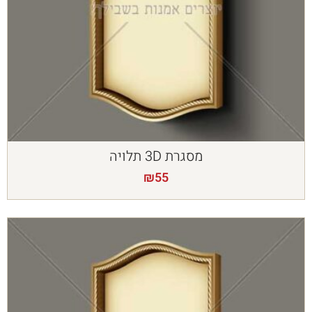
מסגרת 3D תלויה
₪
55