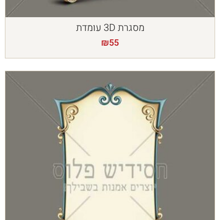
מסגרת 3D עומדת
₪
55