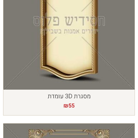
מסגרת 3D עומדת
₪
55