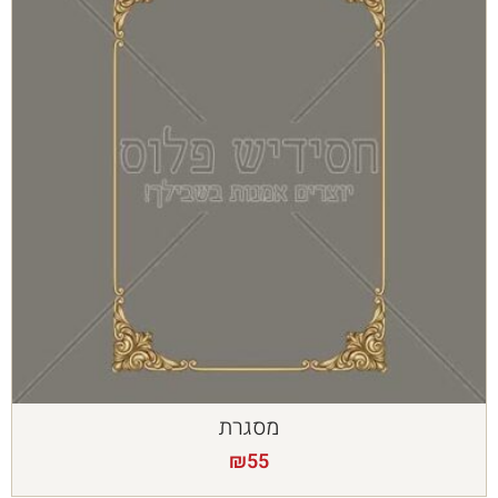
מסגרת
₪
55