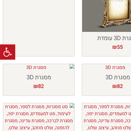
3D עומדת
פתח
₪
55
מסגרת 3D
מסגרת 3D
₪
82
₪
82