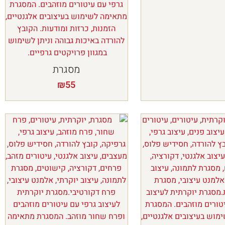
מסגרת
₪
55