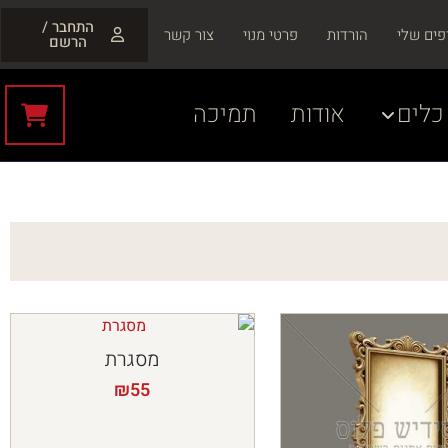
התחבר /
פים שלי
הורדות
פרטי מנוי
צור קשר
הרשם
כלים
אודות
תמיכה
מסגרת
₪
55