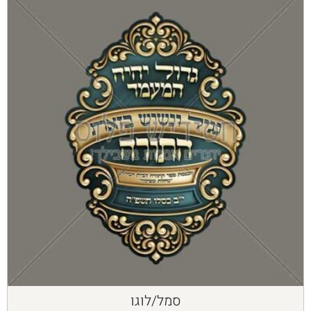
סמל/לוגו