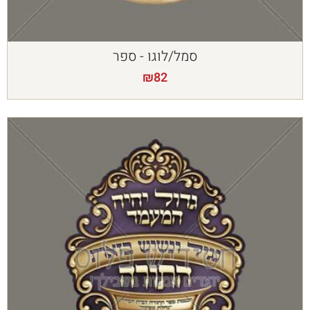
סמל/לוגו - ספר
₪
82