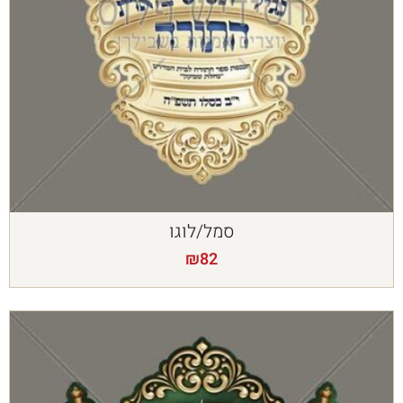
סמל/לוגו
₪
82