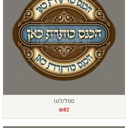
סמל/לוגו
₪
82