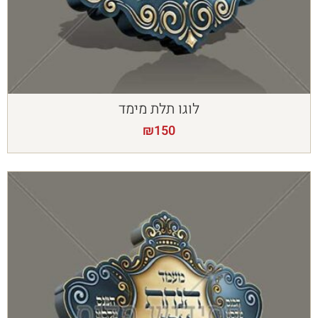
לוגו תלת מימד
₪
150