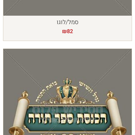
סמל/לוגו
₪
82