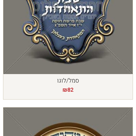
סמל/לוגו
₪
82