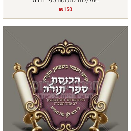
סמל/לוגו להכנסת ספר תורה
₪
150