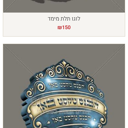
לוגו תלת מימד
₪
150