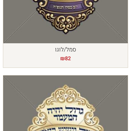
סמל/לוגו
₪
82