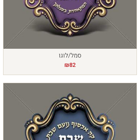
סמל/לוגו
₪
82