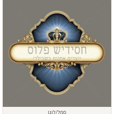
סמל/לוגו