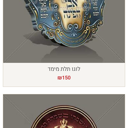
לוגו תלת מימד
₪
150