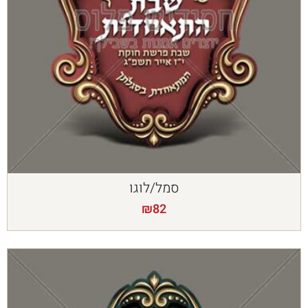
סמל/לוגו
₪
82