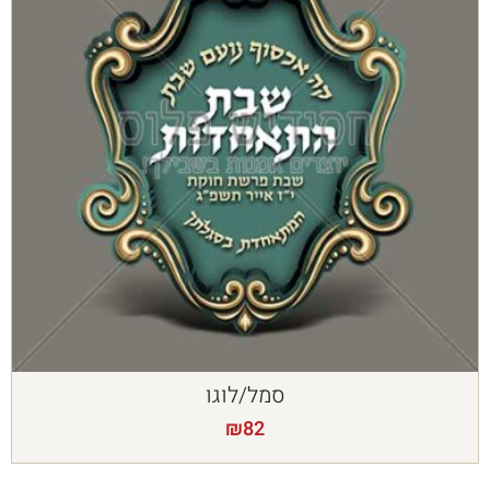
סמל/לוגו
₪
82