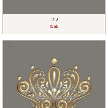
כתר
₪
55