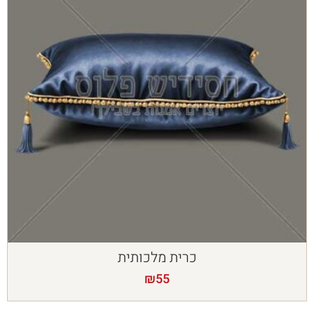
כרית מלכותית
₪
55