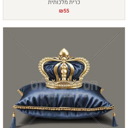
כרית מלכותית
₪
55