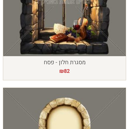
מסגרת חלון - פסח
₪
82