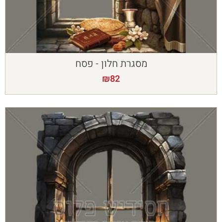
מסגרת חלון - פסח
₪
82