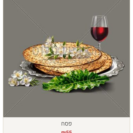
פסח
₪
55