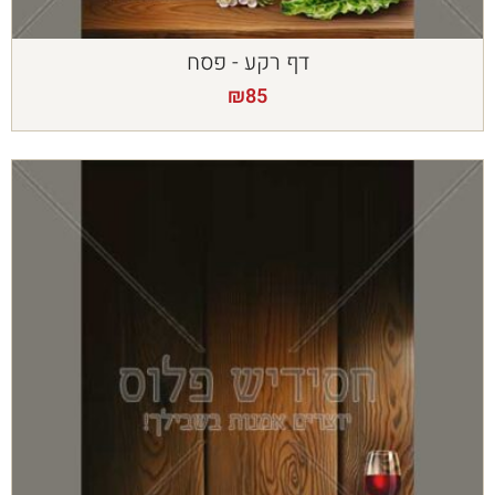
דף רקע - פסח
₪
85