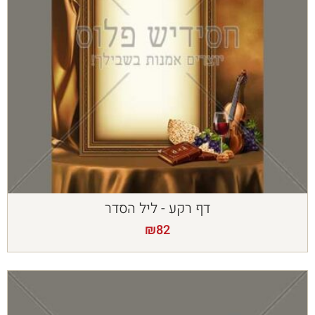
דף רקע - ליל הסדר
₪
82