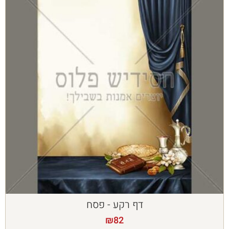
דף רקע - פסח
₪
82