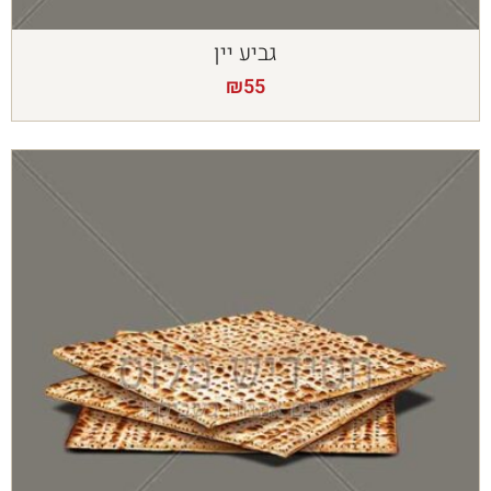
גביע יין
₪
55