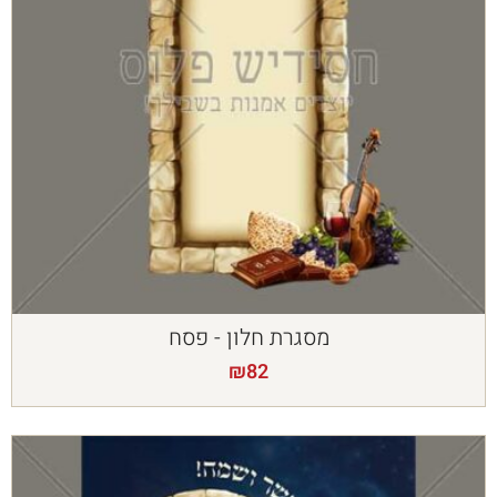
מסגרת חלון - פסח
₪
82