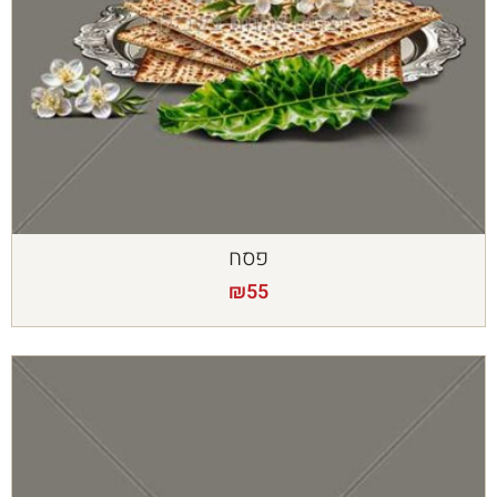
פסח
₪
55