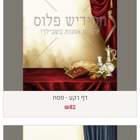
דף רקע - פסח
₪
82