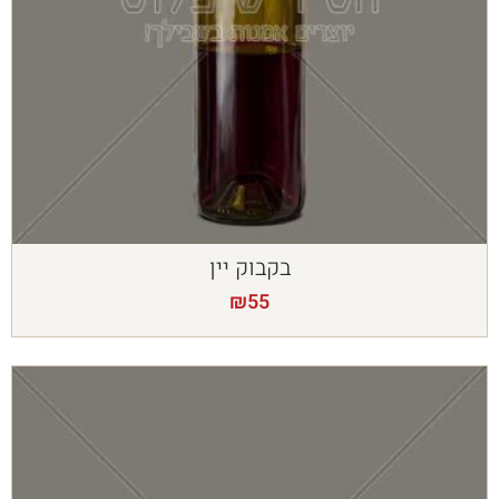
בקבוק יין
₪
55