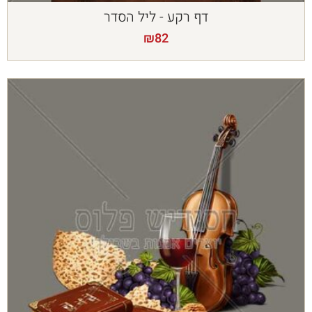
דף רקע - ליל הסדר
₪
82