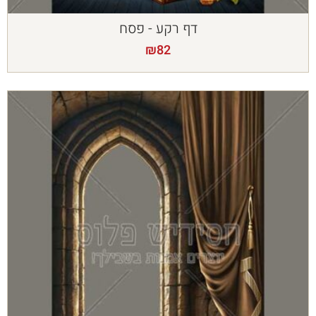
דף רקע - פסח
₪
82