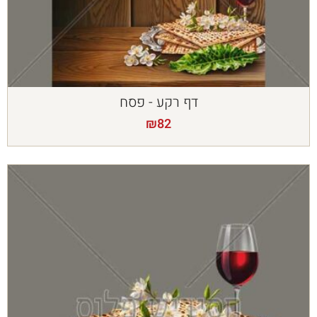
דף רקע - פסח
₪
82