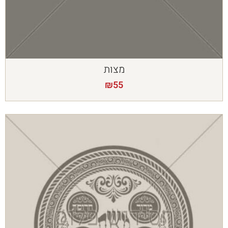
מצות
₪
55