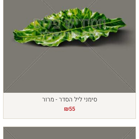
סימני ליל הסדר - מרור
₪
55