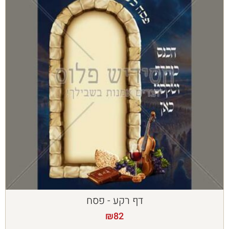
דף רקע - פסח
₪
82