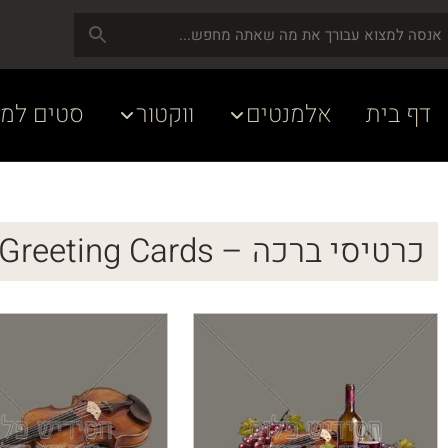
דף בית
אלמנטים
ווקטור
סטים למע
כרטיסי ברכה – Greeting Cards