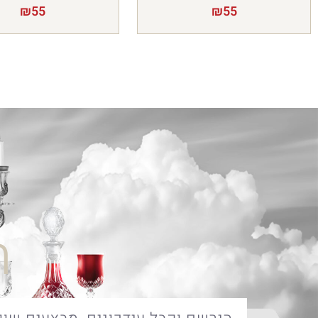
₪
55
₪
55
ח