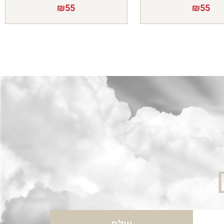
₪
55
₪
55