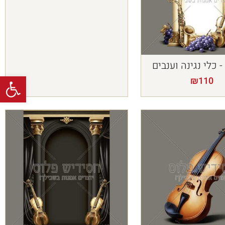
 כלי נגינה וענבים
פתח
₪
110