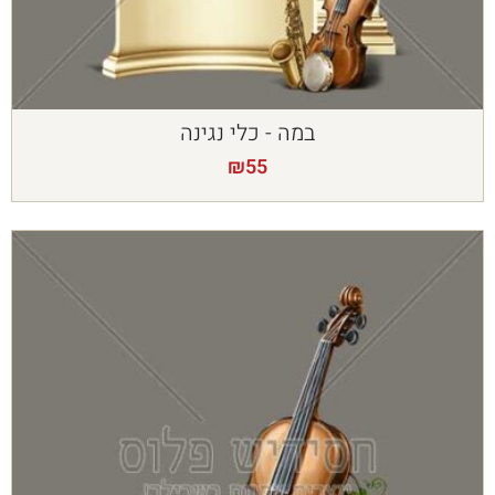
במה - כלי נגינה
₪
55