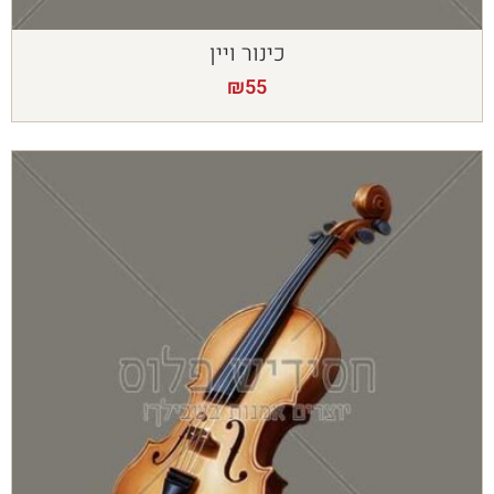
כינור ויין
₪
55