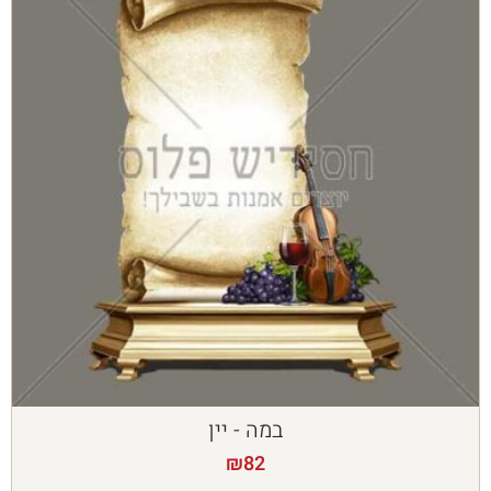
במה - יין
₪
82