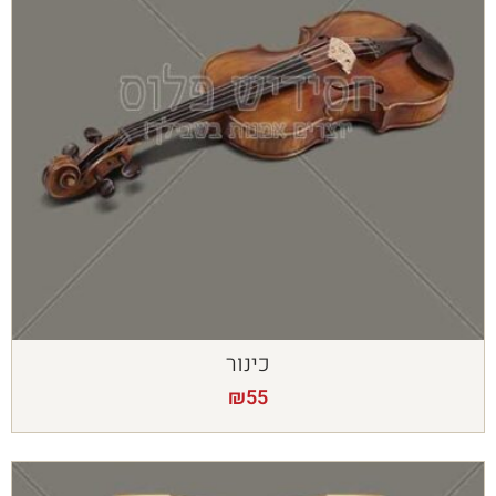
כינור
₪
55