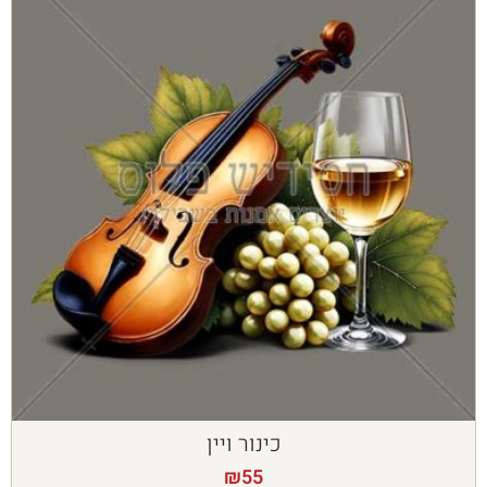
כינור ויין
₪
55