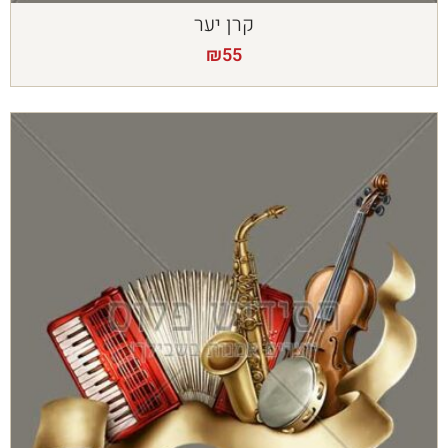
קרן יער
₪
55