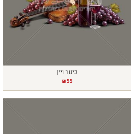
כינור ויין
₪
55