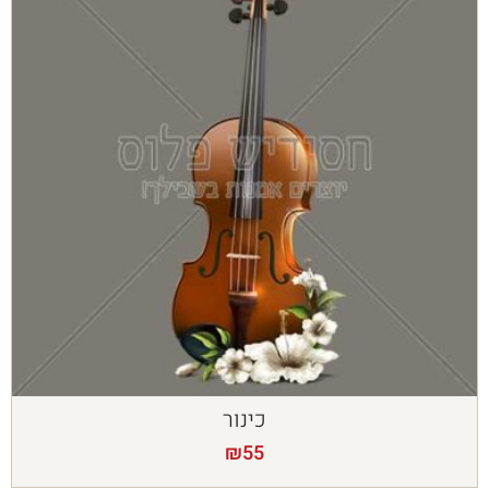
כינור
₪
55