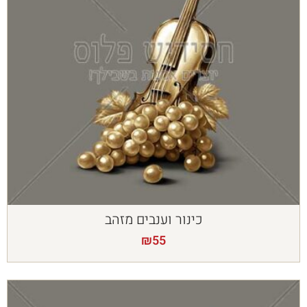
כינור וענבים מזהב
₪
55