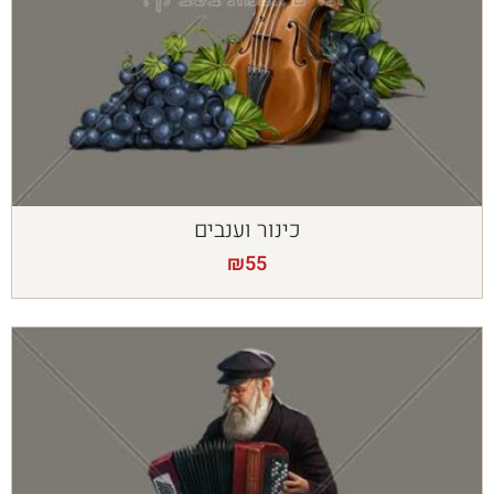
כינור וענבים
₪
55