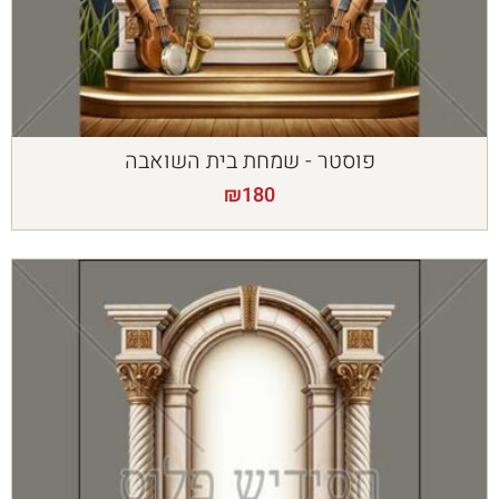
פוסטר - שמחת בית השואבה
₪
180