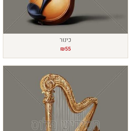
כינור
₪
55