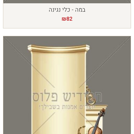
במה - כלי נגינה
₪
82