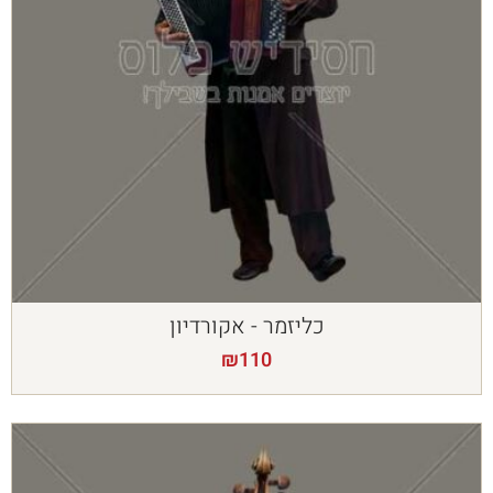
כליזמר - אקורדיון
₪
110