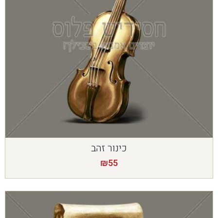
כינור זהב
₪
55