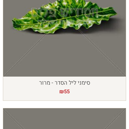
סימני ליל הסדר - מרור
₪
55