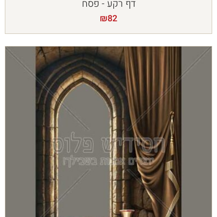
דף רקע - פסח
₪
82