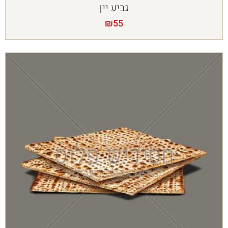
גביע יין
₪
55