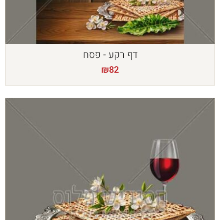
דף רקע - פסח
₪
82