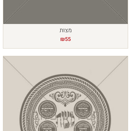
מצות
₪
55