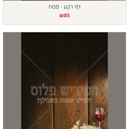
דף רקע - פסח
₪
85