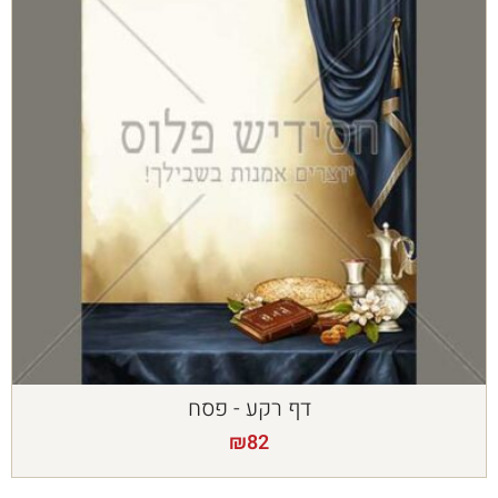
דף רקע - פסח
₪
82