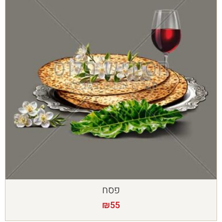
פסח
₪
55