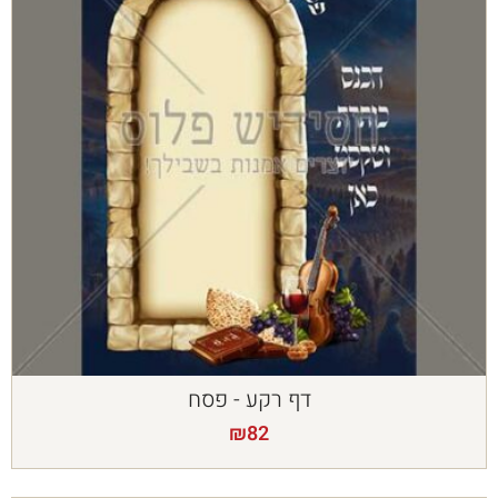
דף רקע - פסח
₪
82