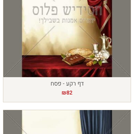
דף רקע - פסח
₪
82