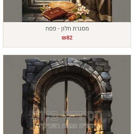
מסגרת חלון - פסח
₪
82