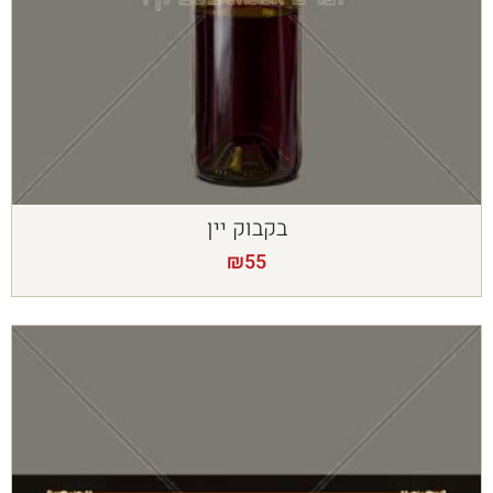
בקבוק יין
₪
55