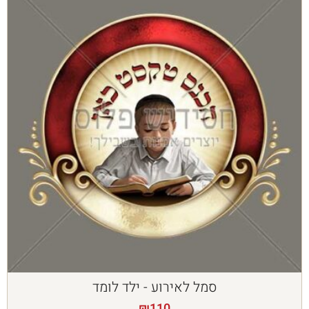
סמל לאירוע - ילד לומד
₪
110