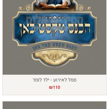
סמל לאירוע - ילד לומד
₪
110