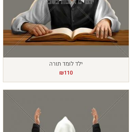
ילד לומד תורה
₪
110