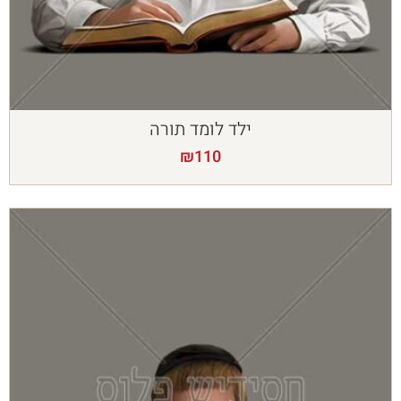
ילד לומד תורה
₪
110