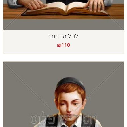
ילד לומד תורה
₪
110