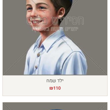
ילד שמח
₪
110