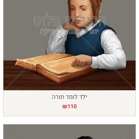
ילד לומד תורה
₪
110