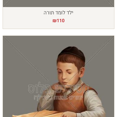
ילד לומד תורה
₪
110