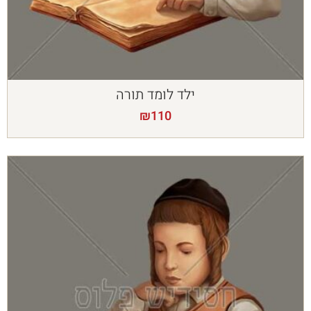
ילד לומד תורה
₪
110