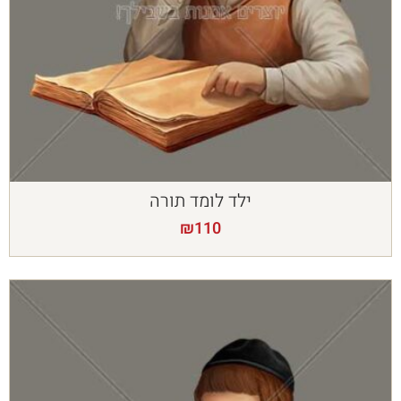
ילד לומד תורה
₪
110