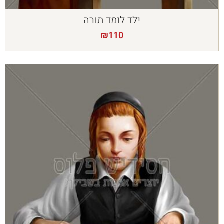
ילד לומד תורה
₪
110