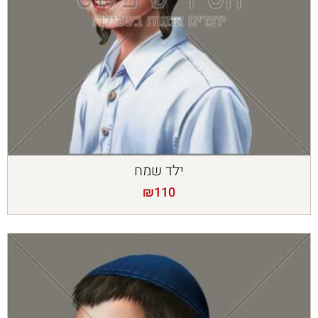
ילד שמח
₪
110