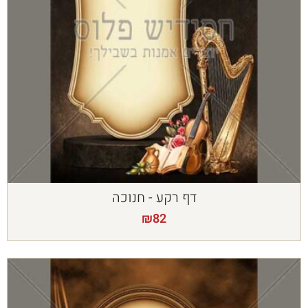
דף רקע - חנוכה
₪
82