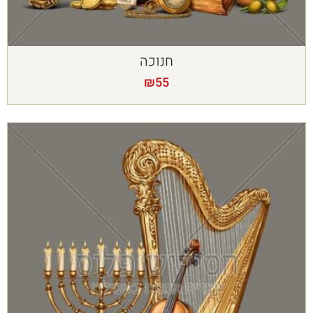
חנוכה
₪
55