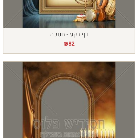
דף רקע - חנוכה
₪
82