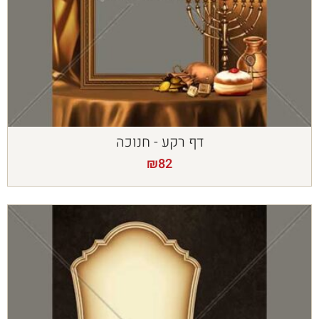
דף רקע - חנוכה
₪
82