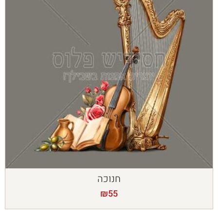
חנוכה
₪
55