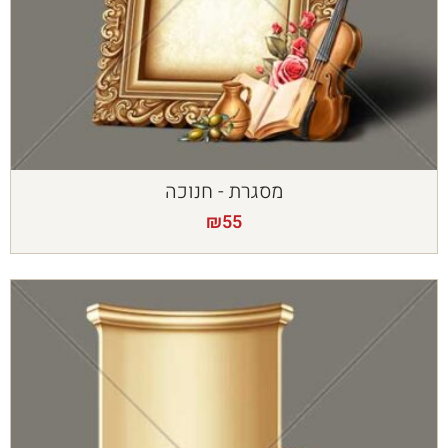
מסגרת - חנוכה
₪
55