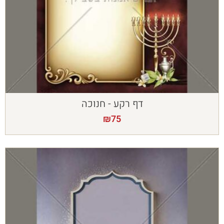
דף רקע - חנוכה
₪
75