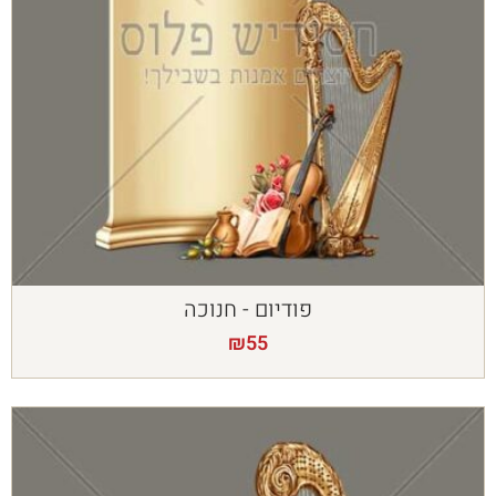
פודיום - חנוכה
₪
55