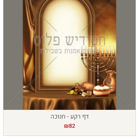
דף רקע - חנוכה
₪
82