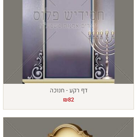
דף רקע - חנוכה
₪
82