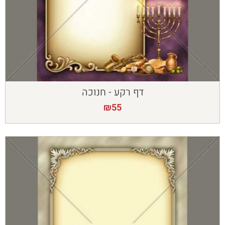
דף רקע - חנוכה
₪
55