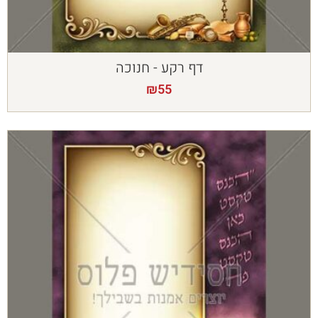
דף רקע - חנוכה
₪
55