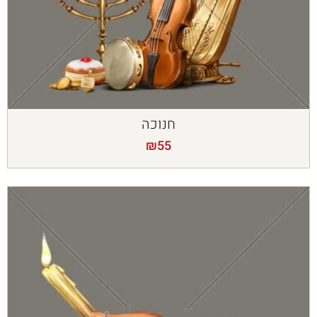
חנוכה
₪
55