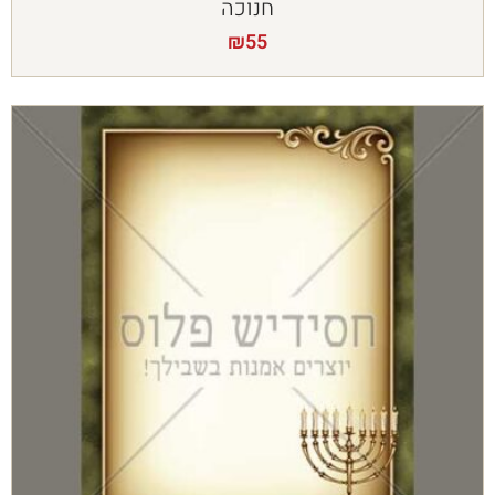
חנוכה
₪
55