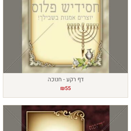
דף רקע - חנוכה
₪
55