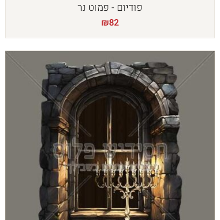
פודיום - פמוט נר
₪
82