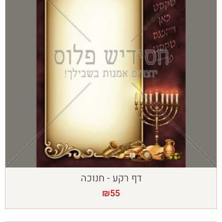
דף רקע - חנוכה
₪
55