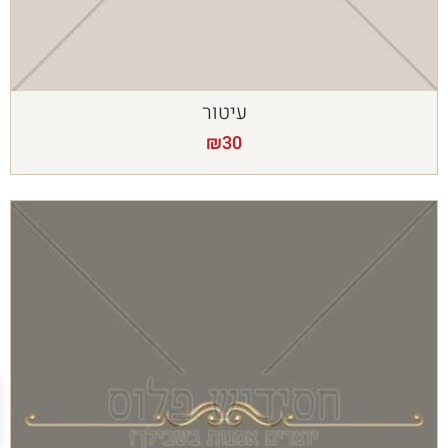
עיטור
₪
30