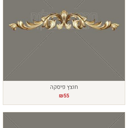
חוצץ פיסקה
₪
55