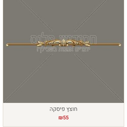
חוצץ פיסקה
₪
55