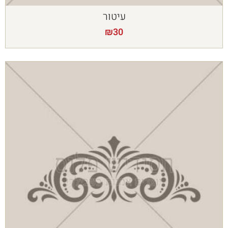
עיטור
₪
30