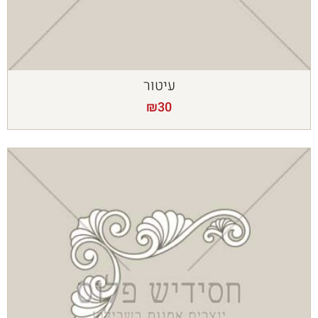
עיטור
₪
30