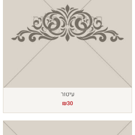
עיטור
₪
30