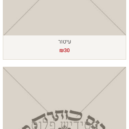
עיטור
₪
30