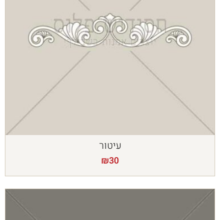
עיטור
₪
30