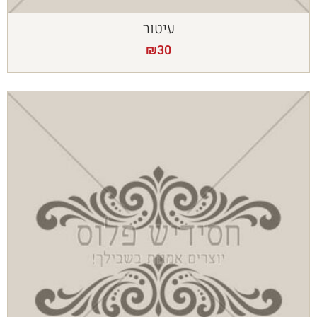
עיטור
₪
30