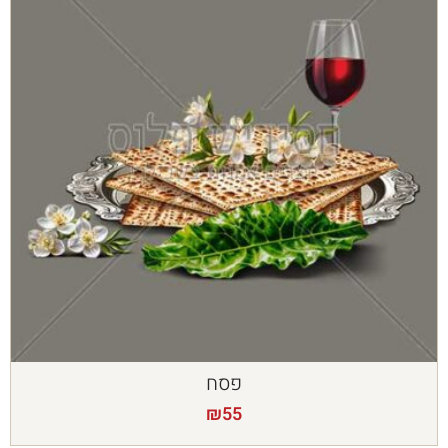
פסח
₪
55