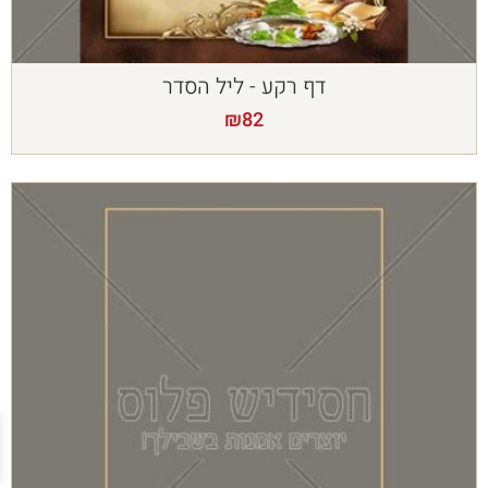
דף רקע - ליל הסדר
₪
82