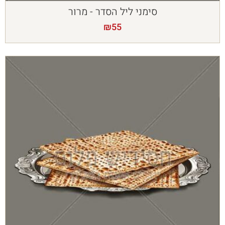
סימני ליל הסדר - מרור
₪
55