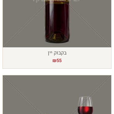
בקבוק יין
₪
55