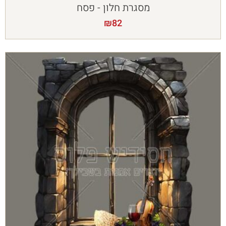
מסגרת חלון - פסח
₪
82