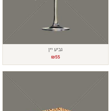
גביע יין
₪
55