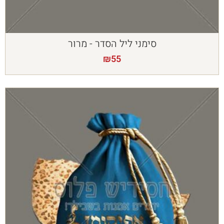
סימני ליל הסדר - מרור
₪
55