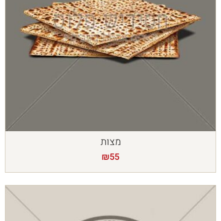
מצות
₪
55