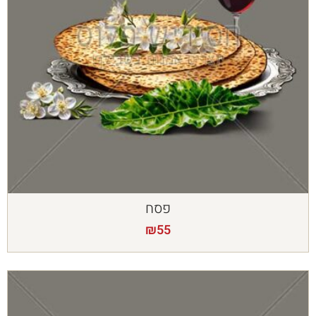
פסח
₪
55