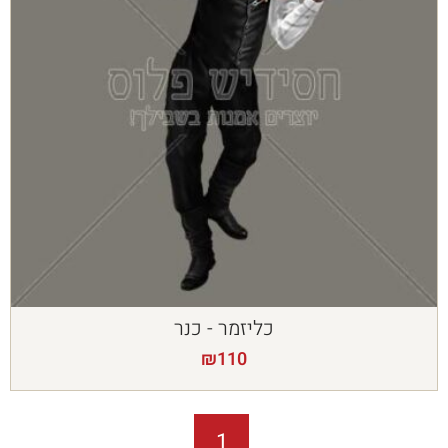
כליזמר - כנר
₪
110
1