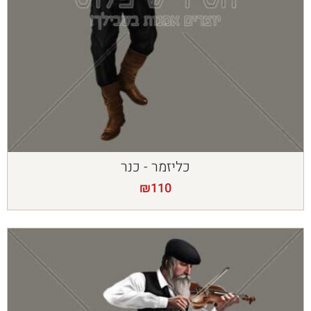
כליזמר - כנר
₪
110