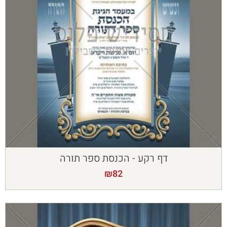
דף רקע - הכנסת ספר תורה
₪
82