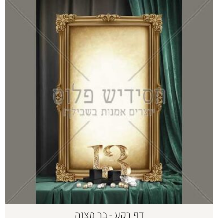
דף רקע - בר מצוה