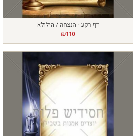
דף רקע - הנצחה / הילולא
₪
110