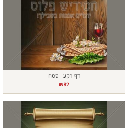
דף רקע - פסח
₪
82