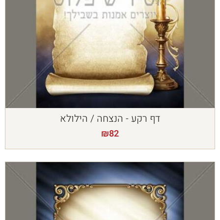
דף רקע - הנצחה / הילולא
₪
82