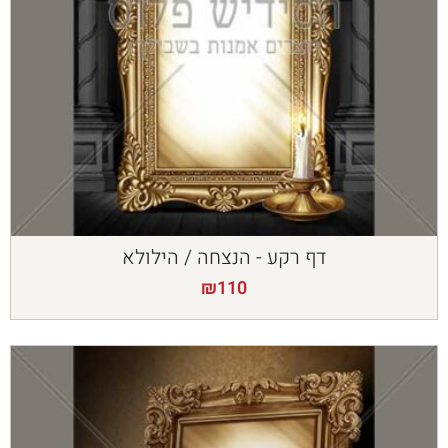
דף רקע - הנצחה / הילולא
₪
110