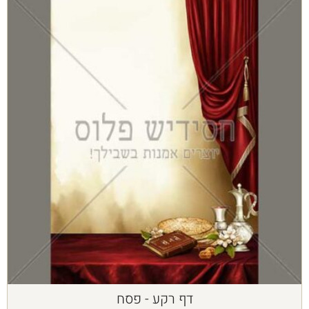
דף רקע - פסח