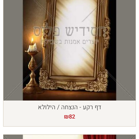
דף רקע - הנצחה / הילולא
₪
82