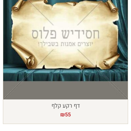
דף רקע קלף
₪
55