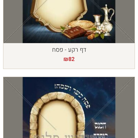
דף רקע - פסח
₪
82