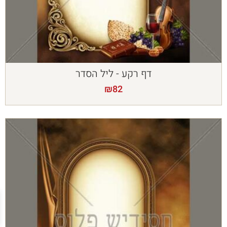
דף רקע - ליל הסדר
₪
82