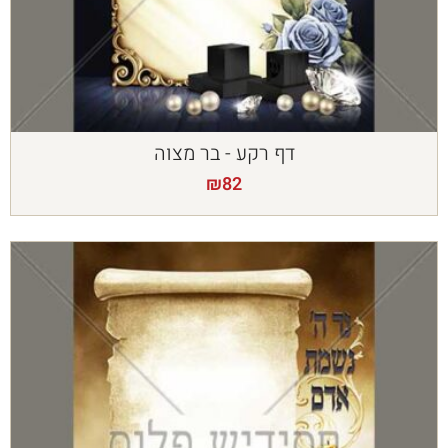
דף רקע - בר מצוה
₪
82