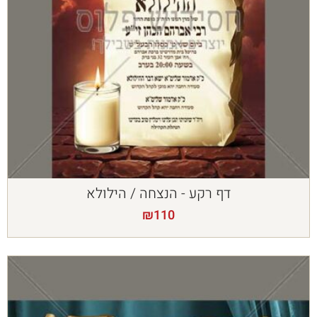
דף רקע - הנצחה / הילולא
₪
110