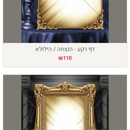
דף רקע - הנצחה / הילולא
₪
110