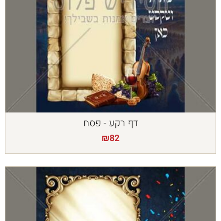
דף רקע - פסח
₪
82