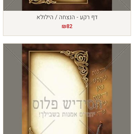
דף רקע - הנצחה / הילולא
₪
82