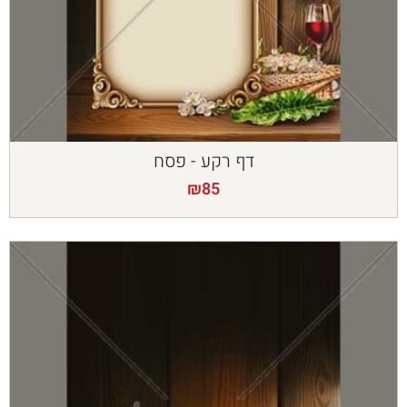
דף רקע - פסח
₪
85