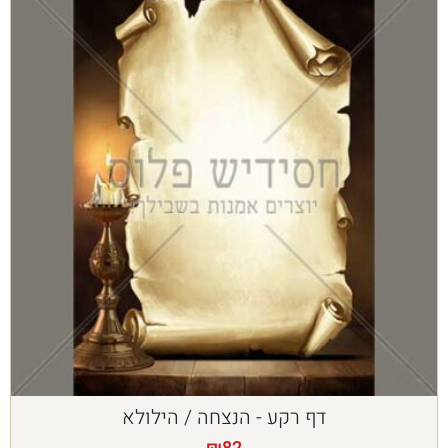
דף רקע - הנצחה / הילולא