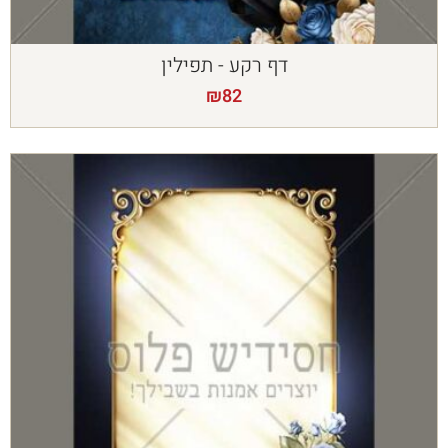
דף רקע - תפילין
₪
82