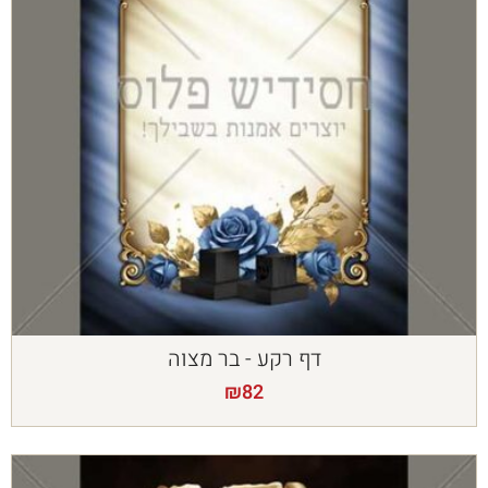
דף רקע - בר מצוה
₪
82