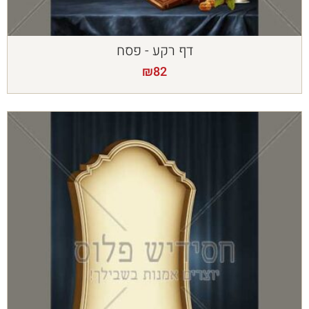
דף רקע - פסח
₪
82