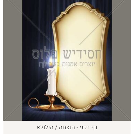
דף רקע - הנצחה / הילולא