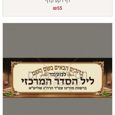
דף רקע קלף
₪
55