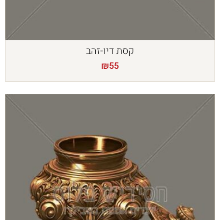
קסת דיו-זהב
₪
55