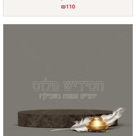
₪
110