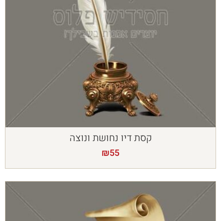
קסת דיו נחושת ונוצה
₪
55