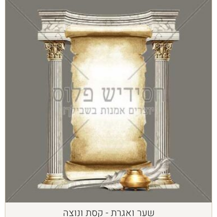
שער ואגרת - קסת ונוצה