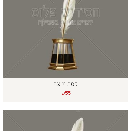
קסת ונוצה
₪
55