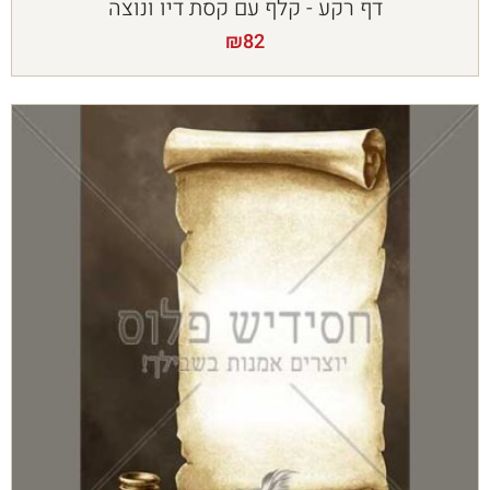
דף רקע - קלף עם קסת דיו ונוצה
₪
82