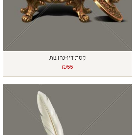
קסת דיו-נחושת
₪
55