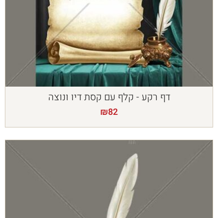
דף רקע - קלף עם קסת דיו ונוצה
₪
82