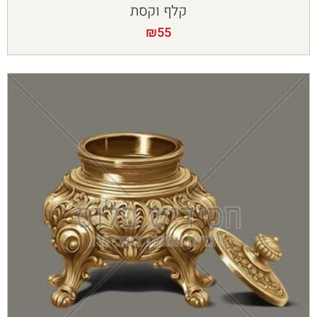
קלף וקסת
₪
55