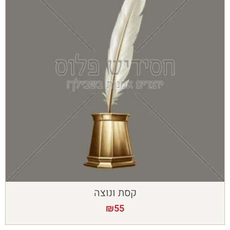
קסת ונוצה
₪
55