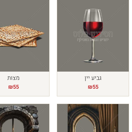
גביע יין
מצות
₪
55
₪
55