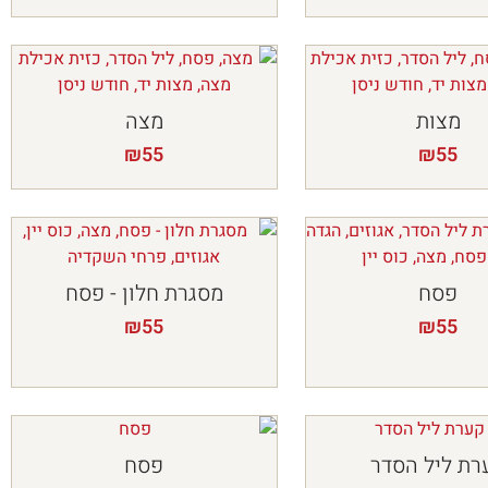
מצות
מצה
₪
55
₪
55
פסח
מסגרת חלון - פסח
₪
55
₪
55
רת ליל הסדר
פסח