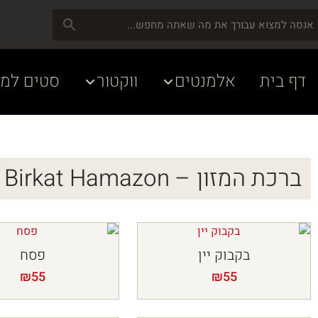
דף בית
אלמנטים
ווקטור
סטים למע
ברכת המזון – Birkat Hamazon
בקבוק יין
פסח
₪
55
₪
55