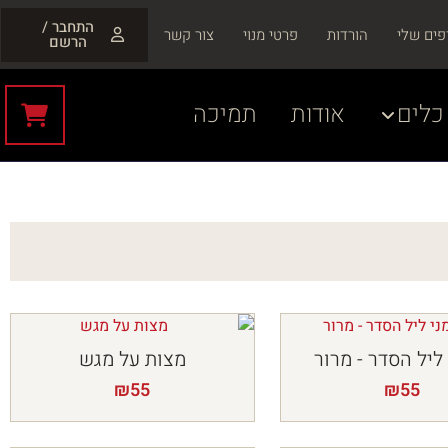
התחבר /
פים שלי
הורדות
פרטי מנוי
צור קשר
הרשם
כלים
אודות
תמיכה
ליל הסדר - מרור
מצות על מגש
₪
55
₪
55