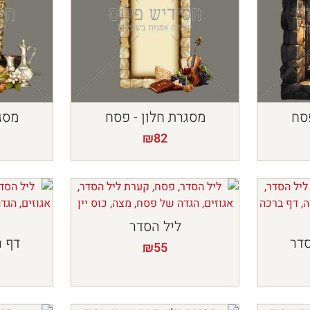
סח
מסגרת חלון - פסח
מסג
₪
82
ליל הסדר
סדר
דף ר
₪
55