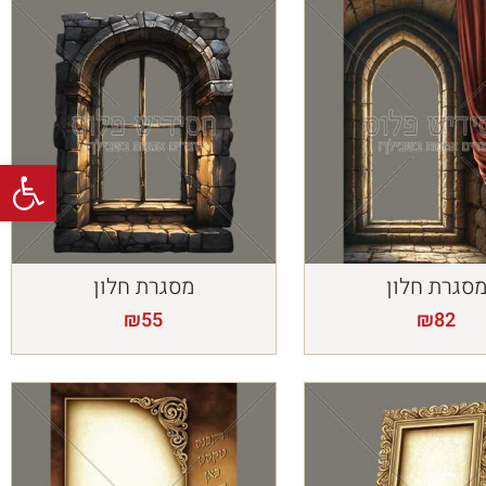
פתח
סגרת חלון
מסגרת חלון
₪
55
₪
82