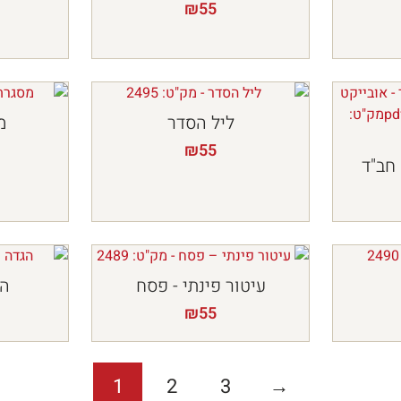
₪
55
ליל הסדר
מ
₪
55
חב"ד
עיטור פינתי - פסח
הג
₪
55
1
2
3
→