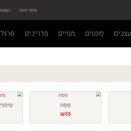
איזור אישי
המועד
צבים
פונטים
מנויים
מדריכים
סרגל 
פסח
סימני 
₪
55