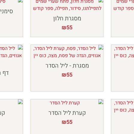
סימני 
מסגרת חלון
₪
55
מסגרת - ליל הסדר
דף ר
₪
55
קערת ליל הסדר
קע
₪
55