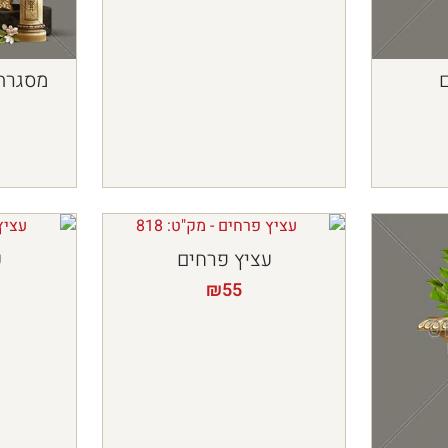
מסגרת 
עציץ פרחים
ע
₪
55