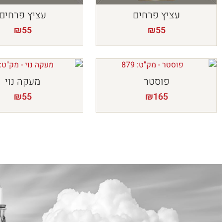
עציץ פרחים
עציץ פרחים
₪
55
₪
55
פוסטר
מעקה נוי
₪
55
₪
165