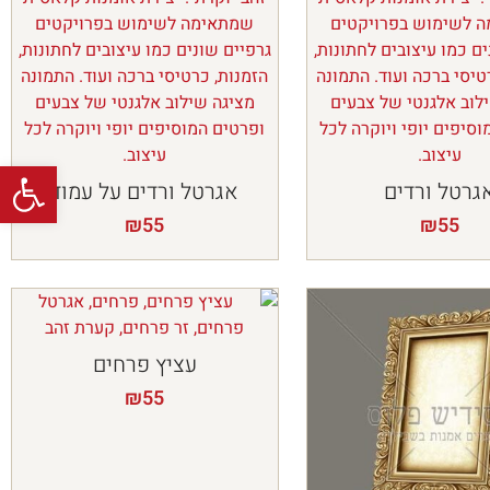
פתח
גרטל ורדים
אגרטל ורדים על עמוד
₪
55
₪
55
עציץ פרחים
₪
55