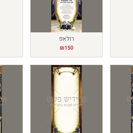
רולאפ
₪
150