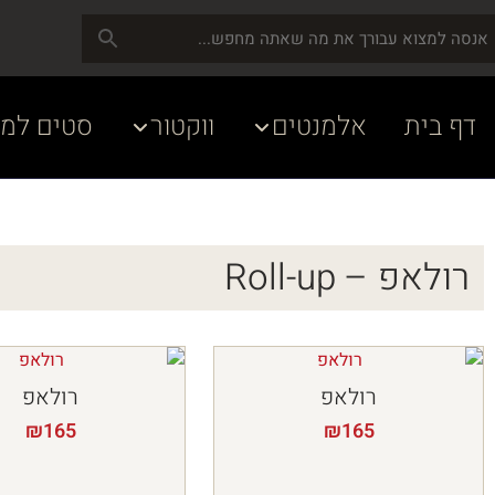
דף בית
אלמנטים
ווקטור
סטים למע
רולאפ – Roll-up
רולאפ
רולאפ
₪
165
₪
165