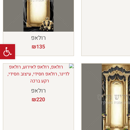
רולאפ
פתח
₪
135
רולאפ
₪
220