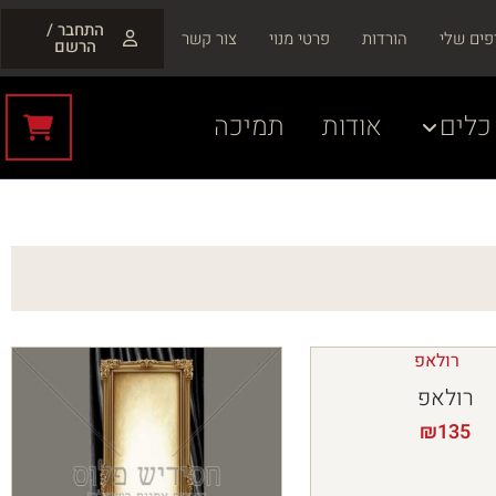
התחבר /
פים שלי
הורדות
פרטי מנוי
צור קשר
הרשם
כלים
אודות
תמיכה
רולאפ
₪
135