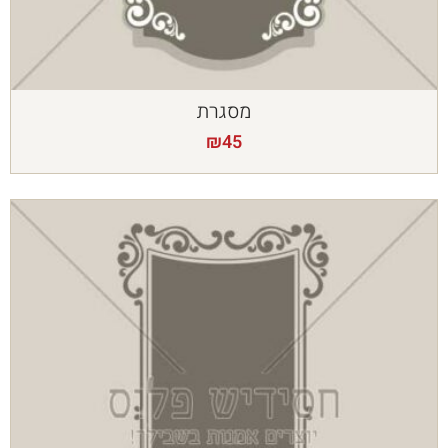
מסגרת
₪
45