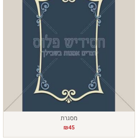
מסגרת
₪
45