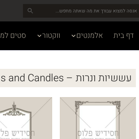
דף בית
אלמנטים
ווקטור
סטים למע
עששיות ונרות – Lanterns and Candles