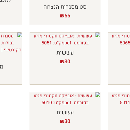
סט מסגרות הנצחה
₪
55
עששית
₪
30
מס
עששית
₪
30