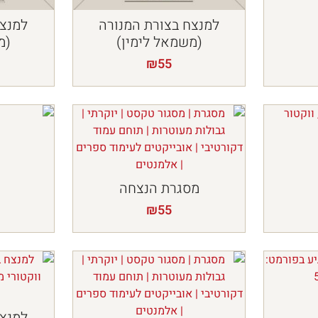
למנצח בצורת המנורה
למנצח
(משמאל לימין)
(מ
₪
55
מסגרת הנצחה
₪
55
למנצח