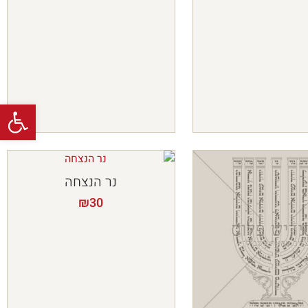
פתח
נר הנצחה
₪
30