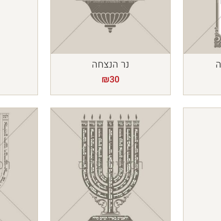
ה
נר הנצחה
₪
30