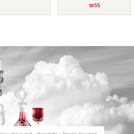
₪
55
ח