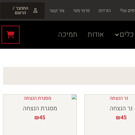
התחבר /
פים שלי
הורדות
פרטי מנוי
צור קשר
הרשם
כלים
אודות
תמיכה
נר הנצחה
מסגרת הנצחה
₪
45
₪
45