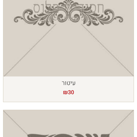
עיטור
₪
30