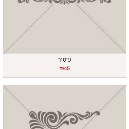
עיטור
₪
45