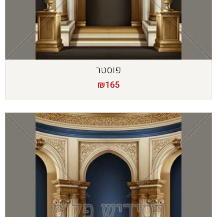
פוסטר
₪
165