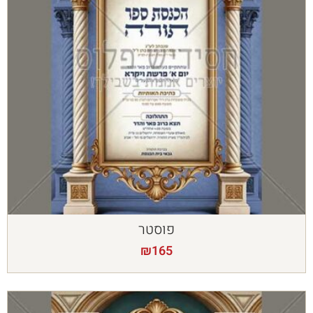
פוסטר
₪
165