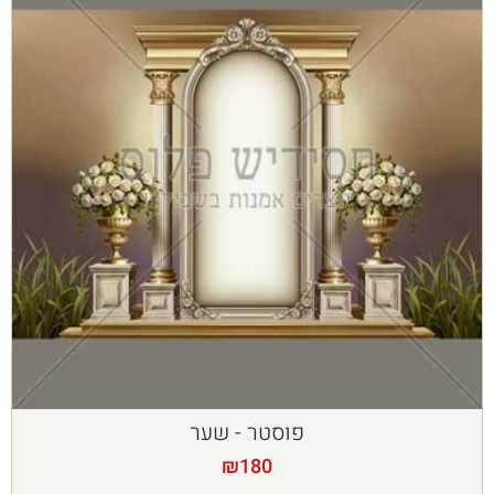
פוסטר - שער
₪
180