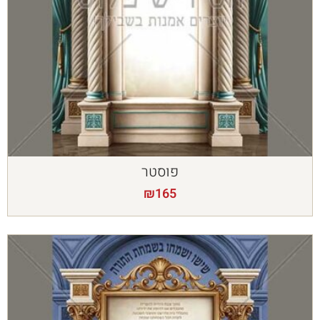
פוסטר
₪
165