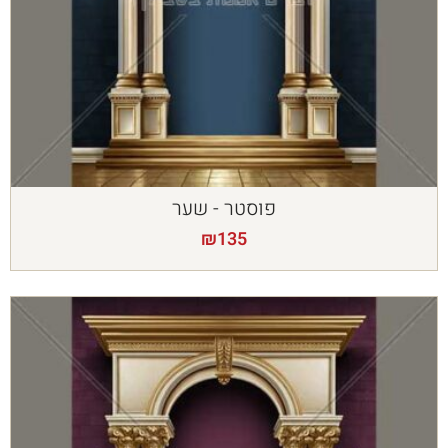
פוסטר - שער
₪
135