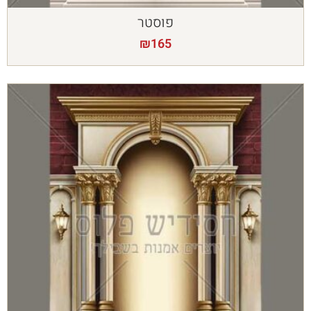
פוסטר
₪
165