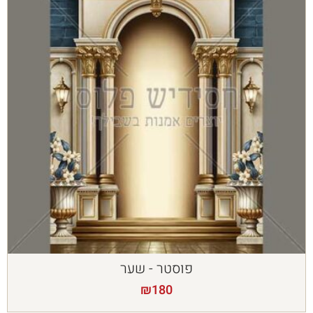
פוסטר - שער
₪
180