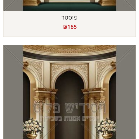
פוסטר
₪
165