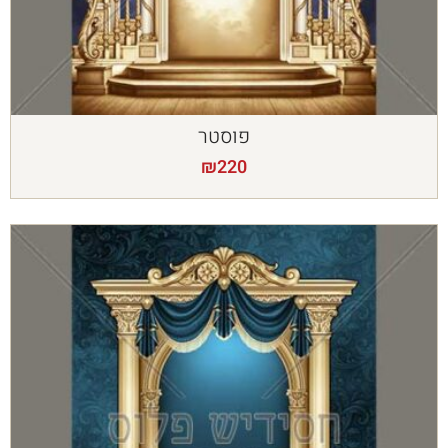
פוסטר
₪
220