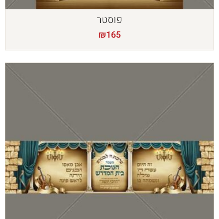
פוסטר
₪
165