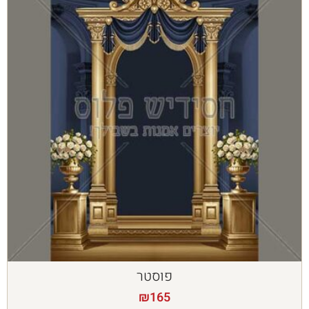
פוסטר
₪
165