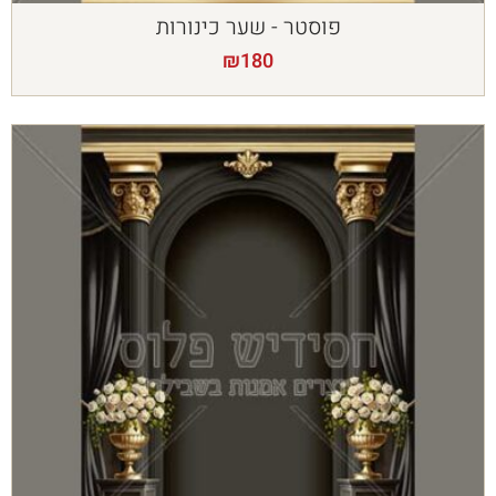
פוסטר - שער כינורות
₪
180