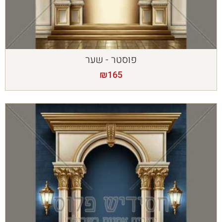
פוסטר - שער
₪
165