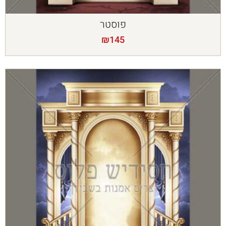
פוסטר
₪
145