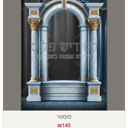
פוסטר
₪
145