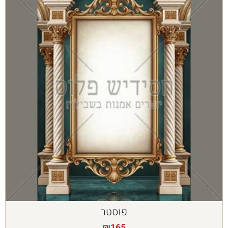
פוסטר
₪
165